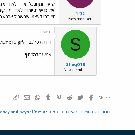
יש עוד זמן ובכל מקרה לא היתי מ
גקי1
חשבתי לעצמי שבשביל ארבעים סנ
New member
16/9/10
S
תודה לכולכם! ../images/Emo13.gif
אמשיך להמתין!
Shaq018
New member
פייסבוק
Twitter
Reddit
Pinterest
Tumblr
WhatsApp
דואר אלקטרונ
הוסף קי
Share:
פורומים
מחשבים
אינטרנט
איביי ופייפל ebay and paypal