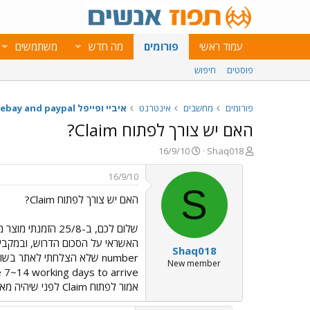
עמוד ראשי
פורומים
מה חדש
משתמשים
פוסטים
חיפוש
פורומים
מחשבים
אינטרנט
איביי ופייפל ebay and paypal
האם יש צורך לפתוח Claim?
פ
פ
16/9/10
Shaq018
ו
ו
ת
ר
16/9/10
ח
ס
S
האם יש צורך לפתוח Claim?
ה
ם
נ
ב
ו
ת
ש
א
Shaq018
א
ר
י
New member
ך
אמור לפתוח Claim לפני שיהיה מאוחר מדי?