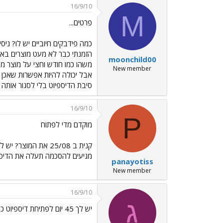
16/9/10
M
פרטים...
moonchild00
New member
אבל יכולה להיות אפשרות שאכן ע
סיבת הדיספיוט בלי לסגור אותה 
16/9/10
P
מוקדם מדי לפתוח
מגיעים להסכמה תעלה את הדיספי
panayotiss
New member
16/9/10
ג
יש לך 45 יום לפתיחת דיספיוט כך ש...