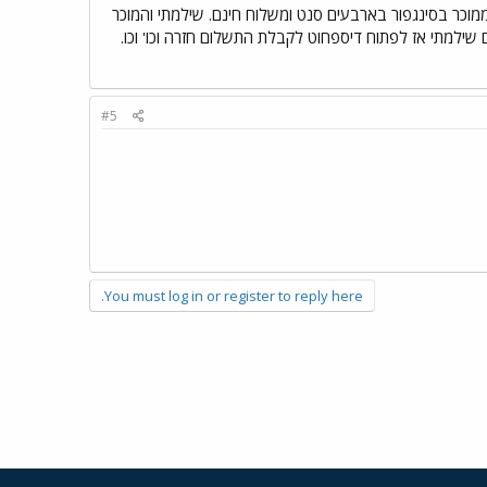
ת ממוכר בסינגפור בארבעים סנט ומשלוח חינם. שילמתי והמוכר
הושעה NARU ואם טרם שילמתי אז לא לשלם ואם שילמתי אז לפתוח דיספחוט לקבלת התשלום חזרה וכו' וכו.
#5
You must log in or register to reply here.