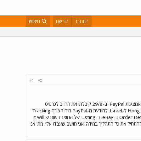
התחבר
הירשם
חיפוש
#1
שלום לכם, ב-25/8 הזמנתי מוצר מסויים ב-eBay. מיד עם סיום תהליך הקנייה (BIN), העברתי את הכסף למוכר באמצעות PayPal. ב-29/8 קיבלתי את החיוב לכרטיס
האשראי על הסכום הדרוש, ובמקביל קיבלתי הודעה מ-eBay ו-PayPal שהמוצר נשלח בהצלחה מ-Hong Kong Post ל-Israel. להודעת ה-PayPal היה מצורף Tracking
number שלא הצלחתי לאתר בשום דרך. לעומת זאת, המוכר לא הוסיף את ה-Tracking number לעמוד ה-Order Details ב-eBay. ב-Listing של המוצר רשום ש-It will
, ולמיטב ידיעתי יש לי חודש ימים בדיוק להתחיל את כל התהליך במידה ואני חושב שעבדו עלי. מתי אני