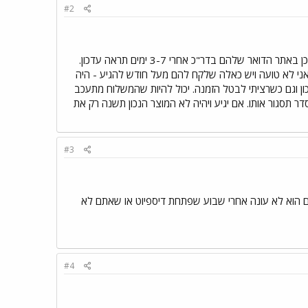
#2
כמה פידבקים חיוביים יש לו? ניסית ליצור איתו קשר ולשאול מה קורה? לגבי הטרקינג נאמבר לוקח לו זמן להתעדכן באתר הדואר שלהם בדר"כ אחרי 3-7 ימים תראה עדכון.
רים באתרים של FP ו DX, יש להם פוקסים לפעמים שהכי מהיר יצא בערך 5 ימים אם אני לא טועה ויש כאלה שלקח להם מעל חודש להגיע - היה
ע בכלל גם כשקיבלתי מוצר לא נכון וגם כשרציתי לבטל הזמנה. יכול להיות שהמשלוח מתעכב
ר תסגור אותו. אם יגיע ויהיה לא המוצר הנכון תשנה רק את
#3
25 את המוצר? יש לך 45 מיום התשלום לפתוח דיספיוט. לא הייתי פותח דיספיוט לפני ה 25/09 . אם הוא לא עונה אחרי שבוע שפתחת דיספיוט או שאתם לא
#4