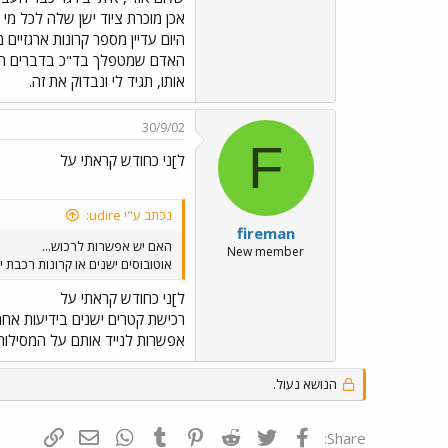
אכן מוכרת ציוד ישן שלה לכל מי
היום עדיין מספר קרונות ארגזיים
האדם שמטפלך בד"כ בדברים האלו
אותו, תגיד לי ונבדוק את זה.
30/9/02
F
ל]ני כחודש קראתי על
נכתב ע"י udire:
fireman
האם יש אפשרות לרכוש...
New member
אוטובוסים ישנים או קרונות רכבת י
ל]ני כחודש קראתי על
אפשרות לנייד אותם על המסילו
הנושא נעול.
פייסבוק
Twitter
Reddit
Pinterest
Tumblr
WhatsApp
דואר אלקטרונ
הוסף קי
Share: