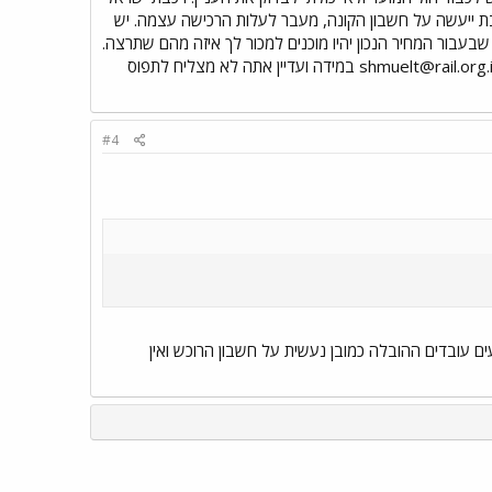
כבת ייעשה על חשבון הקונה, מעבר לעלות הרכישה עצמה. יש
 שבעבור המחיר הנכון יהיו מוכנים למכור לך איזה מהם שתרצה.
shmuelt@rail.org.i
במידה ועדיין אתה לא מצליח לתפוס
#4
נכתב שם שמחירו של קטר ישן נע בין 5000$-10000$ חלקם בעלי מנועים עובדים ההובלה כמובן נעשית על חשבון הרוכש ואין