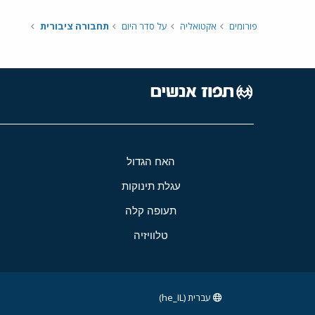
פורומים
אקטואליה
על סדר היום
תחבורה ציבורית
האח הגדול
עגלת תינוקות
תעופה קלה
טלוויזיה
עברית (he_IL)