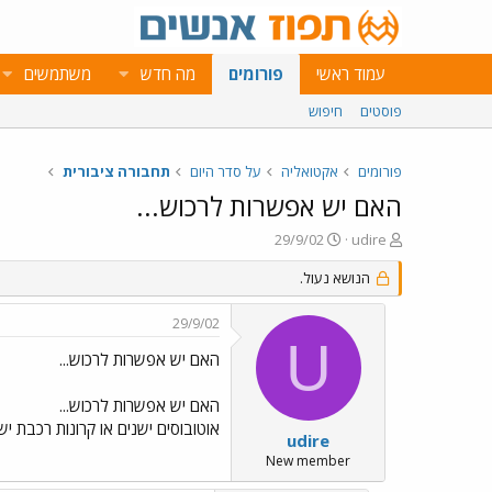
עמוד ראשי
פורומים
מה חדש
משתמשים
פוסטים
חיפוש
פורומים
אקטואליה
על סדר היום
תחבורה ציבורית
האם יש אפשרות לרכוש...
פ
פ
29/9/02
udire
ו
ו
ת
ר
הנושא נעול.
ח
ס
ה
ם
29/9/02
נ
ב
U
ו
ת
האם יש אפשרות לרכוש...
ש
א
א
ר
האם יש אפשרות לרכוש...
י
אוטובוסים ישנים או קרונות רכבת יש
ך
udire
New member