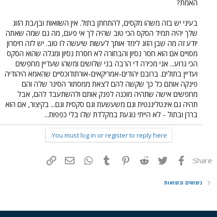
האמת?
בעיני יש בזה משהו מקסים, להתחתן בתול. אין השוואות ובן/בת הזוג
שלך יהיה תמיד הסקס הכי טוב שהיה לך אי פעם, מה גם שמה שאתה
יודע זה מה שבן הזוג לימד אותך לעשות שיעשה לו טוב. יש לזה חיסרון
מסויים אם הוא חסר נסיון והבחורה לא חסרת נסיון ומגלה שהוא הסקס
הכי גרוע... אני מכירה די הרבה בני שלושים ומשהו שעדיין מחפשים
ועדיין בתולים. ברובם יהודים-אמריקאים-אורתודוכסיים שהאמא היהודיה
פינקה אותם כל כך שקשה להם לצאת ממסתור הסינר שלה והם
מחפשים אישה שתהיה מוכנה לפנק אותם ולהשתעבד להם, אבל
תהיה גם אינטליגנטית וגם משעשעת וגם סקסית וגם... בקיצור, אם הוא
בררן ובתול - לא הייתי נוגעת במקלדת שלו בלי כפפות...
You must log in or register to reply here.
פייסבוק
Twitter
Reddit
Pinterest
Tumblr
WhatsApp
דואר אלקטרוני
הוסף קישור
Share:
נשואים ונשואות