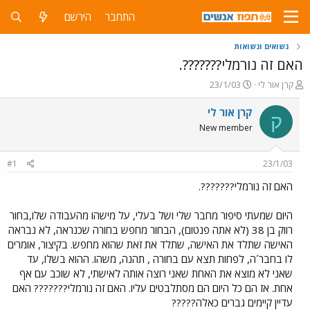
התחבר
הירשם
נשואים ונשואות
האם זה נורמלי???????.
פ
פ
קרן אור לי
23/1/03
ו
ו
ת
ר
קרן אור לי
ק
ח
ס
New member
ה
ם
נ
ב
ו
ת
#1
23/1/03
ש
א
א
ר
האם זה נורמלי???????.
י
ך
היום שמעתי סיפור מחבר שלי ושל בעלי, על מישהו מהעבודה שלו,בחור
רווק בן 38 (לא אתה פנטום), הבחור מחפש בחורה שכנראה, לא נבראה
האישה שתלד את האישה, שתלד את זאת שהוא מחפש. בקיצור, אומרים
לו בחבר´ה, לפחות תצא עם בחורה , תהנה, משהו. ההוא בשלו, עד
שאני לא מוצא את האחת שאני רוצה אותה לאישתי, לא שוכב עם אף
אחת. אז הם כל היום הם מסתלבטים עליו. האם זה נורמלי??????? האם
עדיין קיימים גברים כאלה?????