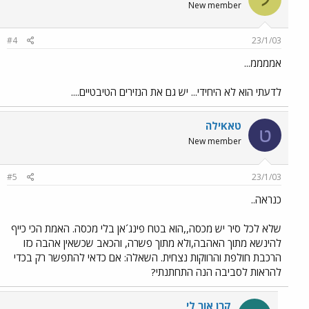
New member
#4
23/1/03
אממממ...
לדעתי הוא לא היחידי... יש גם את הנזירים הטיבטיים....
טאKילה
ט
New member
#5
23/1/03
כנראה..
שלא לכל סיר יש מכסה,,הוא בטח פינג´אן בלי מכסה. האמת הכי כייף
להינשא מתוך האהבה,ולא מתוך פשרה, והכאב שכשאין אהבה כזו
הרכבת חולפת והרווקות נצחית. השאלה: אם כדאי להתפשר רק בכדי
להראות לסביבה הנה התחתנתי?
קרן אור לי