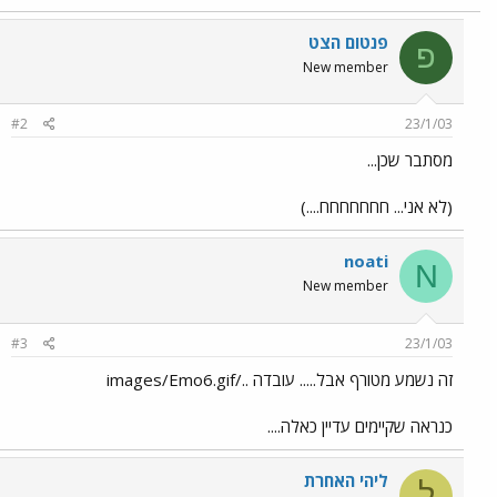
פנטום הצט
פ
New member
#2
23/1/03
מסתבר שכן...
(לא אני... חחחחחחח....)
noati
N
New member
#3
23/1/03
זה נשמע מטורף אבל..... עובדה ../images/Emo6.gif
כנראה שקיימים עדיין כאלה....
ליהי האחרת
ל