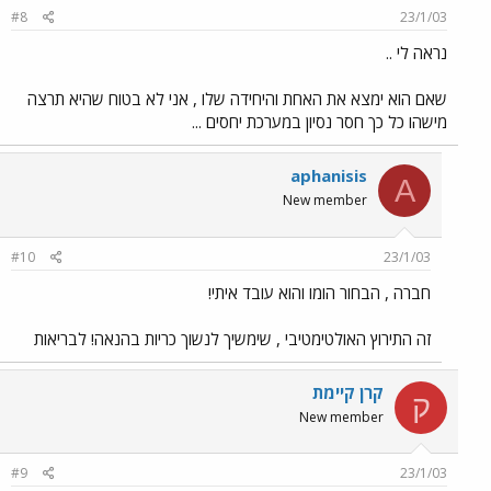
#8
23/1/03
נראה לי ..
שאם הוא ימצא את האחת והיחידה שלו , אני לא בטוח שהיא תרצה
מישהו כל כך חסר נסיון במערכת יחסים ...
aphanisis
A
New member
#10
23/1/03
חברה , הבחור הומו והוא עובד איתי!
זה התירוץ האולטימטיבי , שימשיך לנשוך כריות בהנאה! לבריאות
קרן קיימת
ק
New member
#9
23/1/03