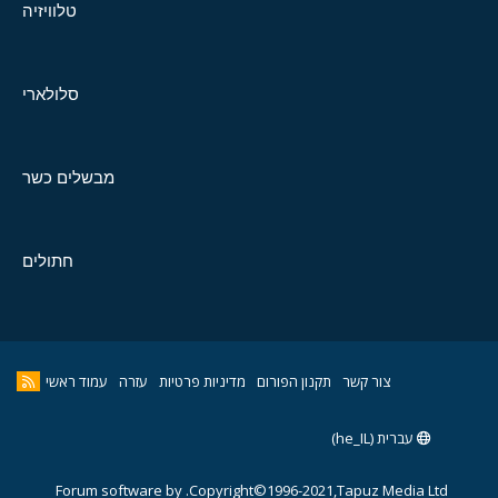
טלוויזיה
סלולארי
מבשלים כשר
חתולים
צור קשר
תקנון הפורום
מדיניות פרטיות
עזרה
עמוד ראשי
עברית (he_IL)
Forum software by
Copyright©1996-2021,Tapuz Media Ltd.