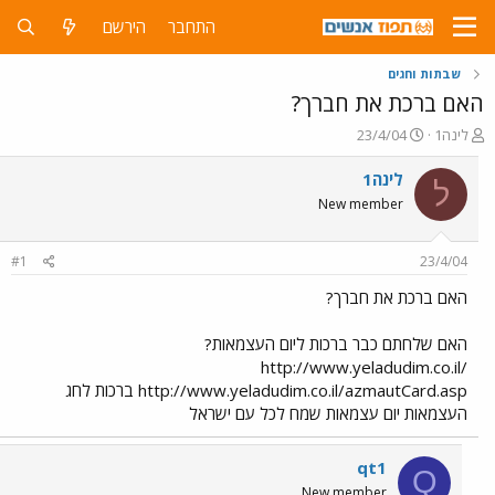
התחבר
הירשם
שבתות וחגים
האם ברכת את חברך?
פ
פ
לינה1
23/4/04
ו
ו
ת
ר
לינה1
ל
ח
ס
New member
ה
ם
נ
ב
ו
ת
#1
23/4/04
ש
א
א
ר
האם ברכת את חברך?
י
ך
האם שלחתם כבר ברכות ליום העצמאות?
http://www.yeladudim.co.il/
http://www.yeladudim.co.il/azmautCard.asp ברכות לחג
העצמאות יום עצמאות שמח לכל עם ישראל
qt1
Q
New member