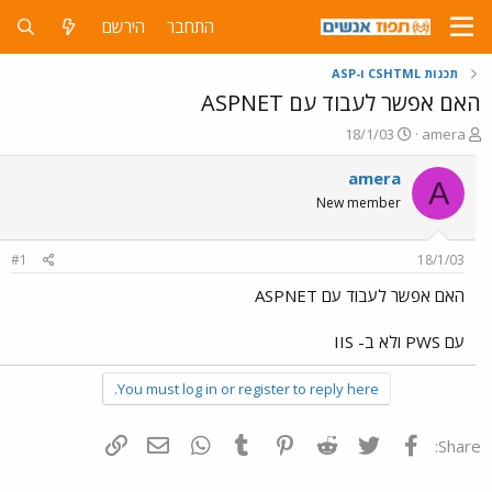
התחבר
הירשם
תכנות CSHTML ו-ASP
האם אפשר לעבוד עם ASPNET
פ
פ
18/1/03
amera
ו
ו
ת
ר
amera
A
ח
ס
New member
ה
ם
נ
ב
ו
ת
#1
18/1/03
ש
א
א
ר
האם אפשר לעבוד עם ASPNET
י
ך
עם PWS ולא ב- IIS
You must log in or register to reply here.
פייסבוק
Twitter
Reddit
Pinterest
Tumblr
WhatsApp
דואר אלקטרוני
הוסף קישור
Share: