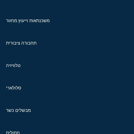
משכנתאות וייעוץ מחזור
תחבורה ציבורית
טלוויזיה
סלולארי
מבשלים כשר
חתולים