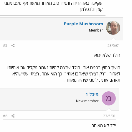
שקיעה באה זריחה ותמיד טוב מאוחר מאשר אף פעם ממני
קצין וג`נטלמן
Purple Mushroom
Member
#5
23/5/01
הילד שלא יבוא
חושך בחוץ בפנים אור . הילד שרצה להיות נאהב מקליד את אותיותיו
לאחור . ``רק רציתי שיאהבו אותי `` כך הוא אמר . רציתי שמישהיא
תאהב אותי , ליפני שיהיה מאוחר .
מיכל 1
מ
New member
#8
23/5/01
ילד לא מאוחר