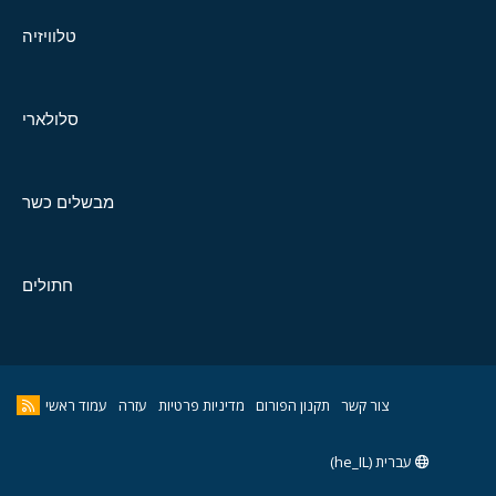
טלוויזיה
סלולארי
מבשלים כשר
חתולים
צור קשר
תקנון הפורום
מדיניות פרטיות
עזרה
עמוד ראשי
עברית (he_IL)