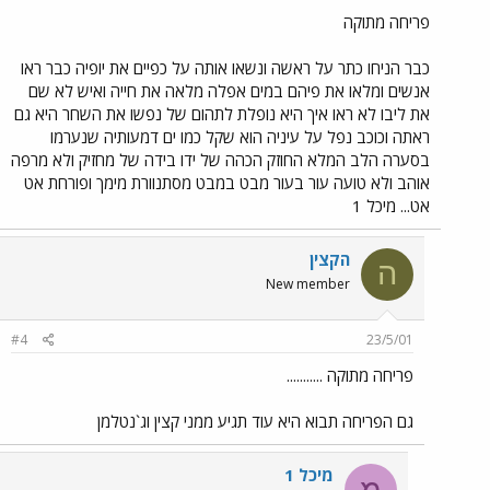
פריחה מתוקה
כבר הניחו כתר על ראשה ונשאו אותה על כפיים את יופיה כבר ראו
אנשים ומלאו את פיהם במים אפלה מלאה את חייה ואיש לא שם
את ליבו לא ראו איך היא נופלת לתהום של נפשו את השחר היא גם
ראתה וכוכב נפל על עיניה הוא שקל כמו ים דמעותיה שנערמו
בסערה הלב המלא החוזק הכהה של ידו בידה של מחזיק ולא מרפה
אוהב ולא טועה עור בעור מבט במבט מסתנוורת מימך ופורחת אט
אט... מיכל 1
הקצין
ה
New member
#4
23/5/01
פריחה מתוקה ...........
גם הפריחה תבוא היא עוד תגיע ממני קצין וג`נטלמן
מיכל 1
מ