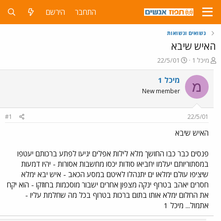
התחבר
הירשם
נשואים ונשואות
האיש שיבא
פ
פ
מיכל 1
22/5/01
ו
ו
ת
ר
מיכל 1
מ
ח
ס
New member
ה
ם
נ
ב
ו
ת
#1
22/5/01
ש
א
א
ר
האיש שיבא
י
ך
פנסים כבר כבו החושך מלא לילות אפלים יגיעו לפתע ברכותם יעטפו
במסתוריותם יעלמו יחביאו סודות יכסו מחשבות אסורות - יהיו דמעות
שיציפו עולם ימלאו ים יתנהלו לאיטם במסע הכאב - איש יבא ימלא
חסרים יאהב בטרוף ינקה מצפון אחרים ישבור מוסכמות בחוזקו - הוא יקח
את החלום ימלא אותו בתום ברכות בטרוף בכל מה שחלמת עליו -
אתמול... מיכל 1