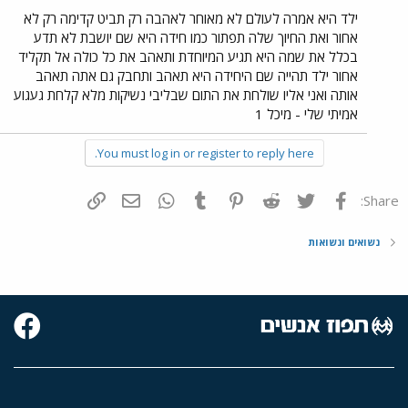
ילד היא אמרה לעולם לא מאוחר לאהבה רק תביט קדימה רק לא
אחור ואת החיוך שלה תפתור כמו חידה היא שם יושבת לא תדע
בכלל את שמה היא תגיע המיוחדת ותאהב את כל כולה אל תקליד
אחור ילד תהייה שם היחידה היא תאהב ותחבק גם אתה תאהב
אותה ואני אליו שולחת את התום שבליבי נשיקות מלא קלחת געגוע
אמיתי שלי - מיכל 1
You must log in or register to reply here.
פייסבוק
Twitter
Reddit
Pinterest
Tumblr
WhatsApp
דואר אלקטרוני
הוסף קישור
Share:
נשואים ונשואות