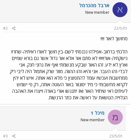
ארבל מהכרמל
א
New member
#2
22/5/01
מחושך לאור !!!!
הלכתי ברחוב-אפילה! נכנסתי לשם-בין חושך לאור! ראיתיה-שחר!!
נישקתיה-אור!!!!!! לא סתם אור אלא אור גדול אשר גם בורא שמיים
וארץ לא ידע. זהו האור שבקע מנשמתי ואף את גרוני חנק. אני
לבדי-זהו העבר. אני והיא-זהו ההווה. מוזר שרק אתמול היה ליבי ריק
ממחשבות ועכשיו עומד להתפוצץ כי מלא הוא אותה. איש לא יהין
לקרוא מחשבותי כי מיד יסונוור באור העוטה אותה, רק פי ישמש
לעיתים ראי שיחזיר האור ואז יתנגשו אורי באורה וייצרו את האהבה
הגלוייה הנושאת על ראשה את כתר הרגשות.
מיכל 1
מ
New member
#3
23/5/01