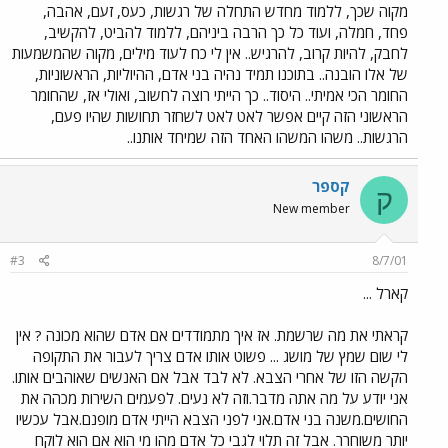
מקוה שכך, ללמוד מחדש התחלה של רגשות, כעס, זעם, אהבה,
פחד, חמלה, ועוד כל כך הרבה ביניהם, ללמוד להביט, להקשיב,
לחבק, להיות קרוב, להרגיש.. אין לי כח לעוד מילים, מקוה שהמשמעות
של אלו הובנה.. בתוכנו תמיד נהיה בני אדם, ההיוליות, הראשוניות,
החומר הכי אמיתי.. היסוד.. כך הייתי רוצה לחשוב, ואולי אז, שהחומר
הראשוני הזה קיים אפשר לאט לאט לשחזר תחושות שהיו פעם,
הרגשות.. משהו המשהו האחד הזה שמיחד אותנו..
קספר
ק
New member
#3
8/7/01
קארל ...
קראתי את מה שרשמת. אז איך מתמודדים אם אדם שהוא מכונה ? אין
לי שום שמץ של מושג ... פשוט אותו אדם צריך לעבור את התקופה
הקשה הזו של אחרי הצבא. לא לבד אבל אם האנשים שאוהבים אותו.
אני יודע על מה אתה מדבר.וזה לא נעים. לפעמים השירות מכהה את
החושים.משנה בני אדם.אני לפני הצבא הייתי אדם מופנם.אבל עכשיו
יותר משוחרר. אבל זה תלוי לגבי כל אדם מהו מי הוא אם הוא לוקח