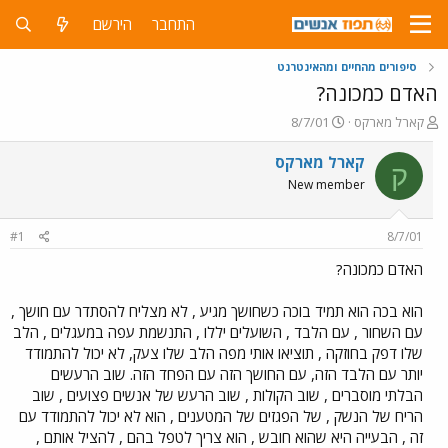
התחבר
הירשם
סיפורים מהחיים ומהאינטרנט
האדם כמכונה?
פ
פ
קארל מארקס
8/7/01
ו
ו
ת
ר
קארל מארקס
ק
ח
ס
New member
ה
ם
נ
ב
ו
ת
#1
8/7/01
ש
א
א
ר
האדם כמכונה?
י
ך
הוא בכה הוא תמיד בוכה כשחושך מגיע , לא מצליח להסתדר עם חושך ,
עם השחור , עם הלבד , השועלים יללו , התנשמת עפה במעגלים , הלב
שלו דפק בחוזקה , תוציאו אותי מפה הלב שלו צעק, לא יכול להתמודד
יותר עם הלבד הזה, עם החושך הזה עם הפחד הזה. שוב הרעשים
הבלתי מוסברים , שוב הקולות , שוב הרעש של אנשים פצועים , שוב
הריח של הנשק , של הפגזים של המטענים , הוא לא יכול להתמודד עם
זה , הבעייה היא שהוא חובש , הוא צריך לטפל בהם , להציל אותם ,