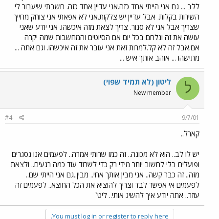
ללב ... גם אני הייתי אחד כזה.אני עדיין אחד כזה. חשבתי שיעבור לי
השירות בקלות. אבל עדיין יש צלקות.אני לא אפאתי אני צוחק מחייך
שצריך אבל אני לא סגור. צריך לצאת מזה איכשהו. אני יודע שאני
עושה את זה ונלחם בכל יום אם הסיוטים והמחשבות שמה יקרה
אם.אבל זה לא קל.למרות זאת אני עובר את זה איכשהו. וגם אתה ...
מתישהו ... אוהב אותך איש ...
ליטון (לא תמיד שפוי)
ל
New member
#4
9/7/01
קארל..
יש לו לב.. הוא לא מכונה.. זה כמו שרותי אמרה.. לפעמים אנו נסגרים
ופועלים בלי לחשוב יותר מידי רק כדי לשרוד עוד כמה רגעים.. ולצאת
מזה.. זה כבר קשה.. אני מבין אותך אחי.. מבין..גם אני הייתי שם..
לפעמים אי אפשר לבד וצריך להוציא את הכל החוצא.. לפעמים זה
עוזר.. אתה יודע איך להשיג אותי.. ליט`
You must log in or register to reply here.