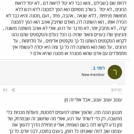
להיות שם בשבילם , והוא כבר לא יכול לראות דם , לא יכול לראות
הרוגים , לא יכול . בשלב מסוימם הוא הפך למכונה ללא רגש ללא
תחושות פנימיות , ללא שנאה , אהבה, פחד , זעם ,מכונה. והיא כבר לא
הכירה אותו , הוא השתנה לה, מאדם שחיבק ואהב הוא הפך למכונה
קרה , לא מחבק יותר, לא מדבר על רגש, אולי לא אוהב משתנה משונה ,
והניצוץ שלו בעניים והאור שהיה בו הכל נעלם והטקסטים שהם נהגו
לקרוא הטקסטים השתנו כל כך טקסטים אלימים , על מלחמות , על
הרוגים , על מוות הוא משתנה לה כל כך ומה היא יכולה לעשות? איך
מתמודדים עם אדם שהוא מכונה? או מכונה שהיא אדם ?
רותי ב.
ר
New member
#2
8/7/01
עצוב עצוב עצוב, אבל אולי זה מן
מנגנון הגנה כזה, שהופך אותנו לפעמים למכונות, פעולות מכניות בלי
מחשבה, רק כדי לשרוד עוד רגע, ואולי מה שחשוב זה שבמרחק של
זמן נדע לקרוא לזה בשם האמיתי, אולי זו תחילת הדרך להפוך את
עצמנו שוב למה שאנחנו כל הזמן, בעצם בתוכנו, לבני אדם. כל כך