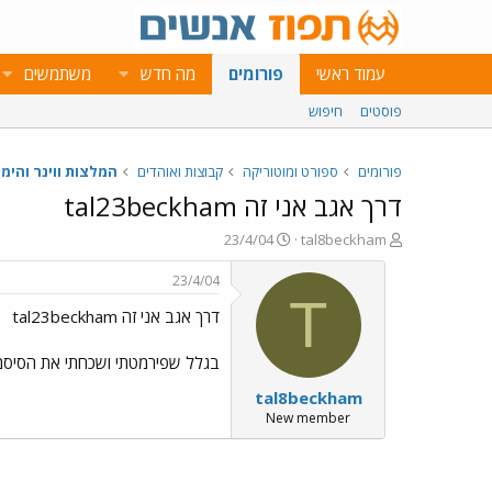
עמוד ראשי
פורומים
מה חדש
משתמשים
פוסטים
חיפוש
פורומים
ספורט ומוטוריקה
קבוצות ואוהדים
המלצות ווינר והימו
דרך אגב אני זה tal23beckham
פ
פ
23/4/04
tal8beckham
ו
ו
ת
ר
23/4/04
ח
ס
T
דרך אגב אני זה tal23beckham
ה
ם
נ
ב
ו
ת
בגלל שפירמטתי ושכחתי את הסיסמ
ש
א
tal8beckham
א
ר
י
New member
ך