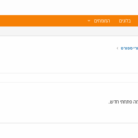
בלוגים
המומחים
רי ספורט
ה פתחתי חדש..