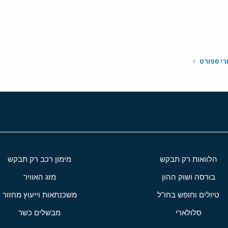
י
שור
רי ספורט
הלוואות רק תבקש
מימון רכב רק תבקש
בורסה ושוק ההון
מזג האוויר
טיולים וחופש בחו"ל
משכנתאות וייעוץ מחזור
סלולארי
מבשלים כשר