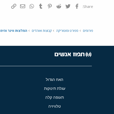
פייסבוק
Twitter
Reddit
Pinterest
Tumblr
WhatsApp
דואר אלקטרונ
הוסף קי
Share:
פורומים
ספורט ומוטוריקה
קבוצות ואוהדים
המלצות ווינר והימו
האח הגדול
עגלת תינוקות
תעופה קלה
טלוויזיה