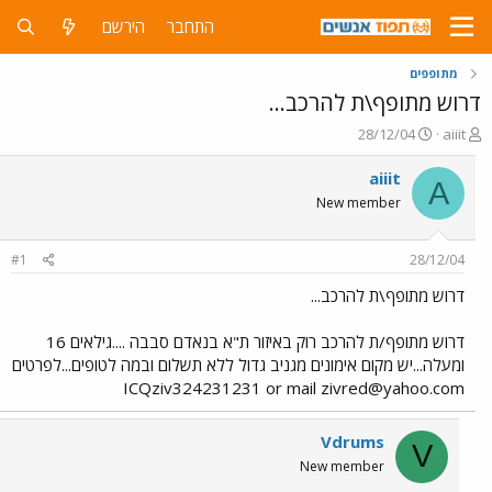
התחבר
הירשם
מתופפים
דרוש מתופף\ת להרכב...
פ
פ
28/12/04
aiiit
ו
ו
ת
ר
aiiit
A
ח
ס
New member
ה
ם
נ
ב
ו
ת
#1
28/12/04
ש
א
א
ר
דרוש מתופף\ת להרכב...
י
ך
דרוש מתופף/ת להרכב רוק באיזור ת"א בנאדם סבבה ....גילאים 16
ומעלה...יש מקום אימונים מגניב גדול ללא תשלום ובמה לטופים...לפרטים
ICQziv324231231 or mail
zivred@yahoo.com
Vdrums
V
New member