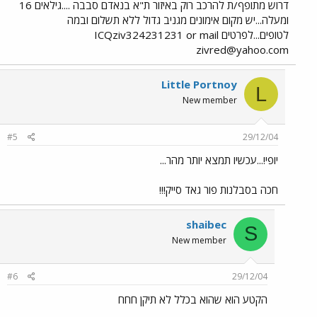
דרוש מתופף/ת להרכב רוק באיזור ת"א בנאדם סבבה ....גילאים 16
ומעלה...יש מקום אימונים מגניב גדול ללא תשלום ובמה
לטופים...לפרטים ICQziv324231231 or mail
zivred@yahoo.com
Little Portnoy
L
New member
#5
29/12/04
יופי!...עכשיו תמצא יותר מהר...
חכה בסבלנות פור גאד סייק!!!
shaibec
S
New member
#6
29/12/04
הקטע הוא שהוא בכלל לא תיקן חחח