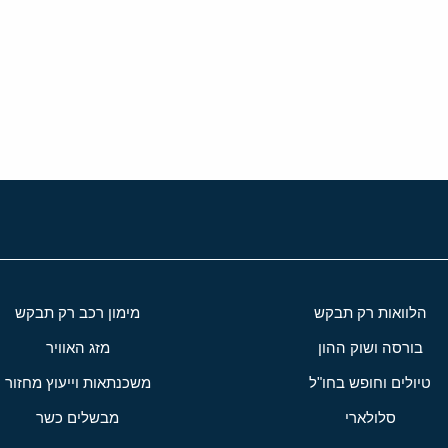
י
שור
הלוואות רק תבקש
מימון רכב רק תבקש
בורסה ושוק ההון
מזג האוויר
טיולים וחופש בחו"ל
משכנתאות וייעוץ מחזור
סלולארי
מבשלים כשר