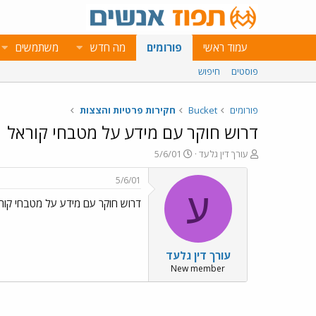
עמוד ראשי
פורומים
מה חדש
משתמשים
פוסטים
חיפוש
פורומים
Bucket
חקירות פרטיות והצצות
דרוש חוקר עם מידע על מטבחי קוראל
פ
פ
עורך דין גלעד
5/6/01
ו
ו
ת
ר
5/6/01
ח
ס
ע
דרוש חוקר עם מידע על מטבחי קור
ה
ם
נ
ב
ו
ת
ש
א
עורך דין גלעד
א
ר
י
New member
ך