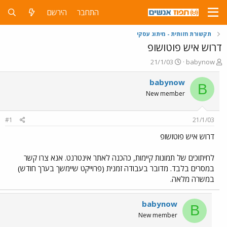
התחבר
הירשם
תקשורת חזותית - מיתוג עסקי
דרוש איש פוטושופ
פ
פ
21/1/03
babynow
ו
ו
ת
ר
babynow
B
ח
ס
New member
ה
ם
נ
ב
ו
ת
#1
21/1/03
ש
א
א
ר
דרוש איש פוטושופ
י
ך
לחיתוכים של תמונות קיימות, כהכנה לאתר אינטרנט. אנא צרו קשר
במסרים בלבד. מדובר בעבודה זמנית (פרוייקט שיימשך בערך חודש)
במשרה מלאה.
babynow
B
New member