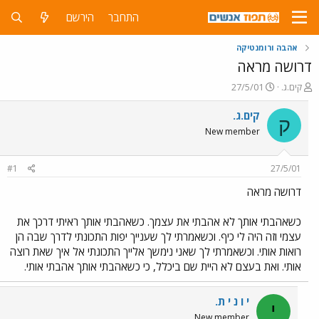
התחבר
הירשם
אהבה ורומנטיקה
דרושה מראה
פ
פ
קים.ג.
27/5/01
ו
ו
ת
ר
קים.ג.
ק
ח
ס
New member
ה
ם
נ
ב
ו
ת
#1
27/5/01
ש
א
א
ר
דרושה מראה
י
ך
כשאהבתי אותך לא אהבתי את עצמך. כשאהבתי אותך ראיתי דרכך את
עצמי וזה היה לי כיף. וכשאמרתי לך שענייך יפות התכונתי לדרך שבה הן
רואות אותי. וכשאמרתי לך שאני נימשך אלייך התכונתי אל איך שאת רוצה
אותי. ואת בעצם לא היית שם ביכלל, כי כשאהבתי אותך אהבתי אותי.
י ו נ י ת.
י
New member