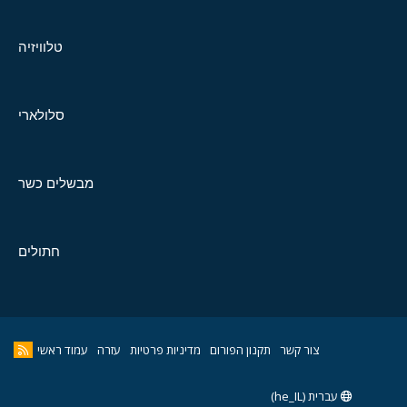
טלוויזיה
סלולארי
מבשלים כשר
חתולים
צור קשר
תקנון הפורום
מדיניות פרטיות
עזרה
עמוד ראשי
עברית (he_IL)