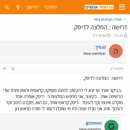
התחבר
הירשם
אודיו וקולנוע ביתי
דרושה : המלצה לדיסק.
פ
פ
הנסיך.
27/4/04
ו
ו
ת
ר
הנסיך.
ה
ח
ס
New member
ה
ם
נ
ב
ו
ת
#1
27/4/04
ש
א
א
ר
דרושה : המלצה לדיסק.
י
ך
-בביקור אצל שי יצא לי להקשיב למעט מוסיקה קלאסית ולאיזו זמרת שדי
הרשימה אותי... בקיצור, אני מחפש המלצות ל: -דיסק אופרה אחד,
מוקלט איכותי וקל לעיכול. -דיסק קלאסי אחד, גם הוא, מוקלט היטב וקל
לעיכול. וזהו. אני מניח שפה יהיו מי שיוכלו לעזור לי תודה מראש רון.
gizmon
G
New member