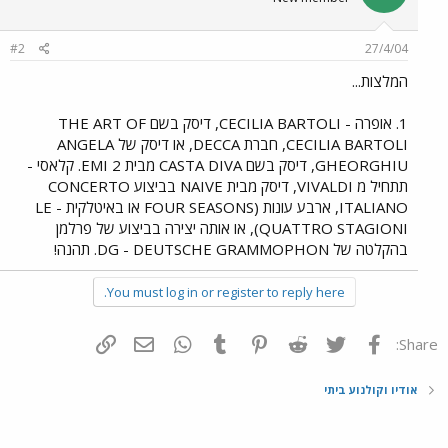
#2
27/4/04
המלצות...
1. אופרה - CECILIA BARTOLI, דיסק בשם THE ART OF
CECILIA BARTOLI, חברת DECCA, או דיסק של ANGELA
GHEORGHIU, דיסק בשם CASTA DIVA מבית EMI 2. קלאסי -
תתחיל מ VIVALDI, דיסק מבית NAIVE בביצוע CONCERTO
ITALIANO, ארבע עונות (FOUR SEASONS או באיטלקית - LE
QUATTRO STAGIONI), או אותה יצירה בביצוע של פרלמן
בהקלטה של DG - DEUTSCHE GRAMMOPHON. תהנה!
You must log in or register to reply here.
פייסבוק
Twitter
Reddit
Pinterest
Tumblr
WhatsApp
דואר אלקטרוני
הוסף קישור
Share:
אודיו וקולנוע ביתי