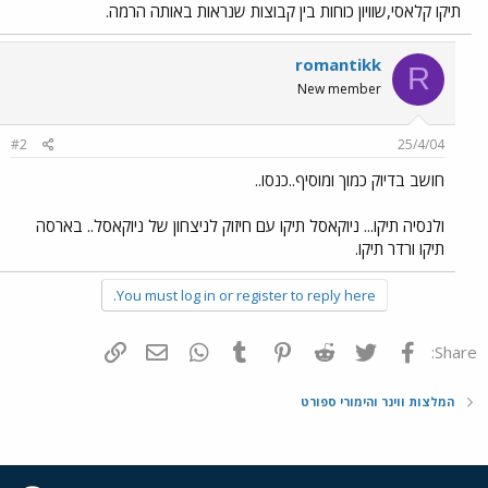
תיקו קלאסי,שוויון כוחות בין קבוצות שנראות באותה הרמה.
romantikk
R
New member
#2
25/4/04
חושב בדיוק כמוך ומוסיף..כנסו..
ולנסיה תיקו... ניוקאסל תיקו עם חיזוק לניצחון של ניוקאסל.. בארסה
תיקו ורדר תיקו.
You must log in or register to reply here.
פייסבוק
Twitter
Reddit
Pinterest
Tumblr
WhatsApp
דואר אלקטרוני
הוסף קישור
Share:
המלצות ווינר והימורי ספורט