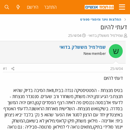
התחבר
הירשם
המלצות ווינר והימורי ספורט
דעתי להיום
פ
פ
שמילמיל מששלק בדואי
25/4/04
ו
ו
ת
ר
שמילמיל מששלק בדואי
ש
ח
ס
New member
ה
ם
נ
ב
ו
ת
#1
25/4/04
ש
א
א
ר
דעתי להיום
י
ך
בטיס מנצחת - הסטטיסטיקה נגדה בבית,וזאת הסיבה בדיוק שהיא
תנצח.כי הגיע זמן,יהיה משחק משוחרר ורב שערים. סנטנדר מנצחת -
לדעתי אלבסטה נכנסים פה לאיזה רצף הפסדים קטן,היום יהיה המשך
בסדרה. בשיקטאש מנצחת- השלישית מארחת הראשונה.לדעתי האטרף
באיצטדיון יחד עם הרצון לסגור את הפער שהוא 5 נק' בלבד יביא ניצחון
ביתי. אודינזה - מילאן: משחק תיקו קלאסי.מילאן לא בשיאם,המשחק
ייגמר סולידי בתיקו,מתאים נראה לי למילאן. סרגוסה-סביליה : גם נראה