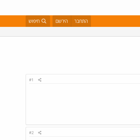
התחבר
הירשם
חיפוש
#1
#2