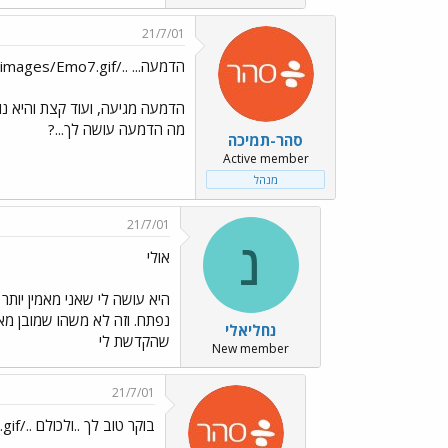
21/7/01
הדמעה... ../images/Emo7.gif
הדמעה מגיעה, ועוד קצת והיא נו
מה הדמעה עושה לך...?
סהר-תמיכה
Active member
מנהל
21/7/01
נ
אולי
היא עושה לי שאני מאמין יות
נפתח. וזה לא משהו שמובן מאל
נחליאלי
שהקדשת לי
New member
21/7/01
בוקר טוב לך ..ולכולם ../images/Emo42.gif