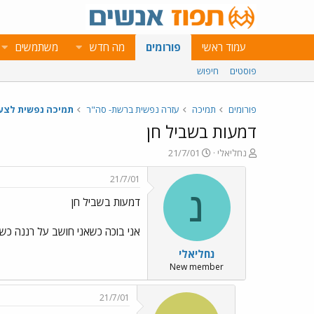
עמוד ראשי
פורומים
מה חדש
משתמשים
פוסטים
חיפוש
פורומים
תמיכה
עזרה נפשית ברשת- סה"ר
תמיכה נפשית לצע
דמעות בשביל חן
פ
פ
נחליאלי
21/7/01
ו
ו
ת
ר
21/7/01
ח
ס
נ
דמעות בשביל חן
ה
ם
נ
ב
ו
ת
אני בוכה כשאני חושב על רננה כש
ש
א
נחליאלי
א
ר
י
New member
ך
21/7/01