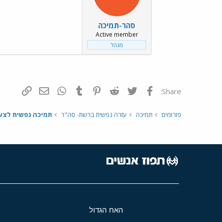
סהר-תמיכה
Active member
מנהל
פייסבוק
Twitter
Reddit
Pinterest
Tumblr
WhatsApp
דואר אלקטרונ
הוסף קי
Share:
פורומים
תמיכה
עזרה נפשית ברשת- סה"ר
תמיכה נפשית לצע
האח הגדול