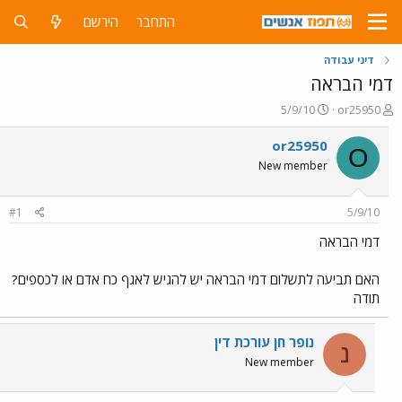
התחבר
הירשם
דיני עבודה
דמי הבראה
פ
פ
5/9/10
or25950
ו
ו
ת
ר
or25950
O
ח
ס
New member
ה
ם
נ
ב
ו
ת
#1
5/9/10
ש
א
א
ר
דמי הבראה
י
ך
האם תביעה לתשלום דמי הבראה יש להגיש לאגף כח אדם או לכספים?
תודה
נופר חן עורכת דין
נ
New member