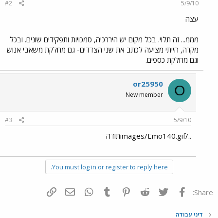
#2
5/9/10
עצה
מממ... זה תלוי. בכל מקום יש היררכיה, סמכויות ותפקידים שונים. ובכל
מקרה, הייתי מציעה לכתב את שני הצדדים- גם מחלקת משאבי אנוש
וגם מחלקת כספים.
or25950
O
New member
#3
5/9/10
../images/Emo140.gifתודה
You must log in or register to reply here.
פייסבוק
Twitter
Reddit
Pinterest
Tumblr
WhatsApp
דואר אלקטרוני
הוסף קישור
Share:
דיני עבודה