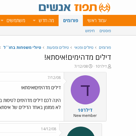
עמוד ראשי
פורומים
מה חדש
משתמשים
פוסטים
חיפוש
פורומים
טיולים ופנאי
טיולים ומסעות
טיולי משפחות בחו``ל
דילים מדהימים!איסתא!
פ
פ
דילר10
7/12/08
ו
ו
ת
ר
7/12/08
ח
ס
ד
דילים מדהימים!איסתא!
ה
ם
נ
ב
ו
ת
הינה לכם דילים מדהימים לטיסות בא
ש
א
לא ממזמן באחד הדילים של איסתא 
דילר10
א
ר
י
New member
ך
14/12/08