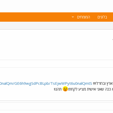
בלוגים
המומחים
רץ ובחו"ל!!!!
Pyt6u0nalQm/GE6h9wgSdPcBLpb/TsEjwWPyt6u0nalQmtS
ככה שאני אישית מציע לקחת!
תהנו!