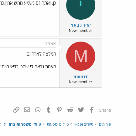
י
כן, ואתה גם נשמע ממש אמין,כמ
יאיר גבע1
New member
13/1/09
M
המלצה לארה"ב
האמת נראה לי שהכי כדאי היום לנ
meirrr
New member
פייסבוק
Twitter
Reddit
Pinterest
Tumblr
WhatsApp
דואר אלקטרונ
הוסף קי
Share:
פורומים
טיולים ופנאי
טיולים ומסעות
טיולי משפחות בחו``ל