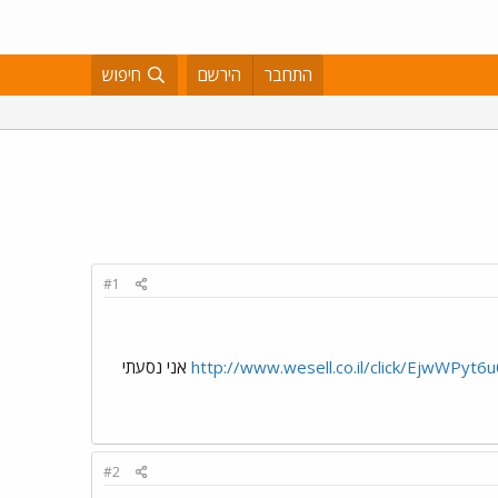
התחבר
הירשם
חיפוש
#1
http://www.wesell.co.il/click/EjwW
אני נסעתי
#2