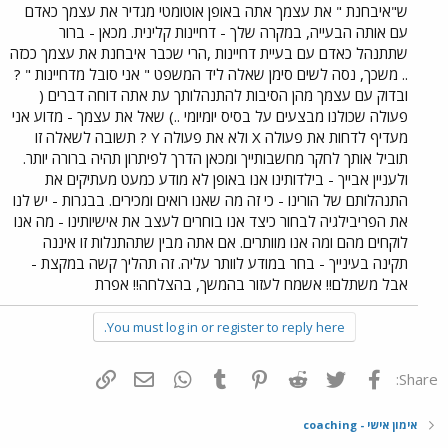
ש"איבחנת " את עצמך אתה באופן אוטומטי מגדיר את עצמך כאדם
עם אותה הבעייה, במקרה שלך - דחיינות קלינית. מכאן - ברור
שתתנהל כאדם עם בעיית דחיינות ,הרי שכבר איבחנת את עצמך ככזה
.. משכך, נסה לשים סימן שאלה ליד המשפט " אני סובל מדחיינות " ?
ובדוק עם עצמך מהן הסיבות להתנהלותך עת אתה דוחה דברים (
פעולה שכולנו מבצעים על בסיס יומיומי ..) שאל את עצמך - מדוע אני
מעדיף לדחות את פעולה X ולא את פעולה Y ? תשובה לשאלה זו
תוביל אותך לחקר מחשבותייך ומכאן הדרך לפיתרון תהיה ברורה יותר.
ולעניין אבייך - בילדותינו אנו באופן לא מודע כמעט מעתיקים את
התנהלותם של הורינו - כי זה מה שאנו רואים ומכירים. בבגרות - יש לנו
את הפריבילגיה לבחור כיצד אנו בוחרים לעצב את אישיותינו - מה אנו
לוקחים מהם ומה אנו מוותרים. אם אתה מבין שתהתנלות זו איננה
תקינה בעינייך - בחר במודע לוותר עליה. זה תהליך קשה במקצת -
אבל משתלם!! אשמח לעזור בהמשך, בהצלחה!! אפרת
You must log in or register to reply here.
פייסבוק
Twitter
Reddit
Pinterest
Tumblr
WhatsApp
דואר אלקטרוני
הוסף קישור
Share:
אימון אישי - coaching