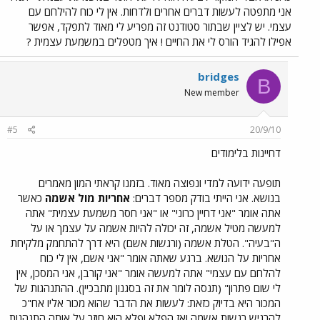
אני מתפטה לעשות דברים אחרים ולדחות. אין לי כוח להילחם עם
עצמי. יש לציין שבתור סטודנט זה מפריע לי מאוד לתפקד, אפשר
אפילו להגיד הורס לי את החיים ! איך מטפלים במשמעת עצמית ?
bridges
B
New member
#5
20/9/10
דחיינות בלימודים
תופעה ידועה למדי ונפוצה מאוד. בזמנו קראתי המון מאמרים
בנושא. אני הייתי בודק מספר דברים:
אחריות מול אשמה
כאשר
אתה אומר "אני דחיין כרוני" או "אני חסר משמעת עצמית" אתה
למעשה מטיל אשמה, זה יכולה להיות אשמה על עצמך או על
ה"בעיה". הטלת אשמה (ורגשות אשם) היא דרך להתחמק מלקיחת
אחריות על הנושא. ברגע שאתה אומר "אני אשם, אין לי כוח
להלחם עם עצמי" אתה למעשה אומר "אני קורבן, אני המסכן, אין
לי שום פתרון" (תנסה לומר את זה בסגנון מתבכיין). ההתנהגות של
המכור היא בדיוק כזאת: לעשות את הדבר שהוא מכור אליו אח"כ
להרגיש רגשות אשמה ואז הפלא ופלא הוא חוזר על אותה התנהגות