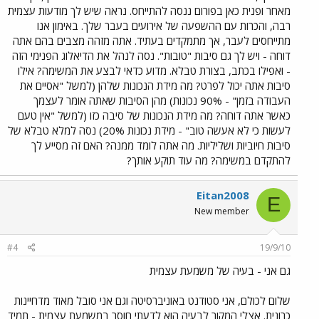
מאחר ופנית כאן בפורום ננסה להתייחס. נראה שיש לך מודעות עצמית
רבה, והכרות עם ההשפעה של אירועים בעבר שלך. באימון אנו
מתייחסים לעבר, אך מתמקדים בעתיד. אתה מזהה מצבים בהם אתה
דוחה - ויש לך גם סיבות "טובות". נסה לנהל את הדיאלוג הפנימי הזה
- ואפילו בכתב, בצורת טבלא. מדוע כדאי לבצע את המשימה? אילו
סיבות אתה יכול לפרט? מה מידת הנכונות שלהן (למשל "אסיים את
העבודה בזמן" - 90% נכונות) מהן הסיבות שאתה אומר לעצמך
כאשר אתה דוחה? מה מידת הנכונות של סיבה כזו (למשל "אין טעם
לעשות כי לא אעשה טוב" - מידת נכונות 20%) נסה למלא טבלא של
סיבות חיוביות ושליליות. מה אתה לומד ממנה? האם זה מסייע לך
להתקדם במשימה? מה עוד תוקע אותך?
Eitan2008
E
New member
#4
19/9/10
גם אני - בעיה של משמעת עצמית
שלום לכולם, אני סטודנט באוניברסיטה וגם אני סובל מאוד מדחיינות
כרונית. אצלי המקור לבעיה הוא לדעתי חוסר במשמעת עצמית - תמיד