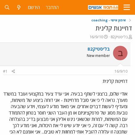
התחבר
הירשם
אימון אישי - coaching
דחיינות קלינית
פ
פ
בליסטיק82
16/9/10
ו
ו
ת
ר
בליסטיק82
ב
ח
ס
New member
ה
ם
נ
ב
ו
ת
#1
16/9/10
ש
א
א
ר
דחיינות קלינית
י
ך
אודי שלום, ברצוני לשתף בבעיה. אני עו"ד צעיר במקצועי ועובד במשרד
מוערך. נראה לי כי אני סובל מדחיינות - אני דוחה ביצוע של משימות,
ומעדיף לעשות דברים אחרים. אני מאוד מודע לעצמי, ויודע שהבעיה
נובעת מסוג של פרפקציוניזם או מן העבר השני חוסר בטחון להתמודד
עם המשימות, למרות שכשאני ניגש אליהן אני מבצען בד"כ בהצלחה
רבה. קשה לי עם זה, כי אני יודע שיש לי את היכולות, ואני מודע לכך
שתכונה זו עלולה להוביל אותי למחוזות לא טובים... אני אומנם לא הכי