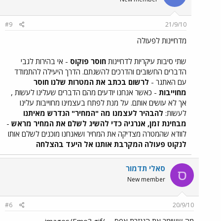
#9
21/9/10
מדחיינות לפעולה
שתי סיבות עיקריות לדחיינות
חוסר פוקוס
- אי בהירות לגבי
הדברים החשובים והדרכים להשגתם. הדרך היעילה להתמודד
עם האתגר -
לרשום בכתב את המטרות שלנו
חוסר
מחוייבות
- כאשר אנחנו יודעים מהם הדברים שעלינו לעשות ,
אך לא עושים אותם. על מנת לפתח בעצמינו מחוייבות עלינו
לעשות:
להבהיר לעצמנו מה "המחיר" הנדרש מאיתנו
מבחינת זמן, אנרגיה כדי להשיג לשלם את המחיר מראש
-
לוודא שהמטרה מצדיקה את המחיר ושאנחנו מוכנים לשלם אותו
לנקוט פעולה המקרבת אותנו אל היעד בהצלחה
סאלי תדמור
ס
New member
#6
20/9/10
מה ששומר את הנגזרת אפס... ../images/Emo3.gif