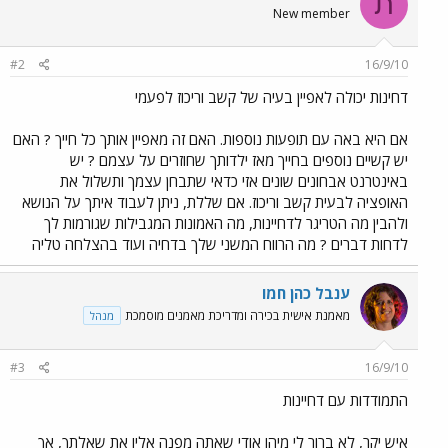
ת
New member
#2
16/9/10
דחינות יכולה לאפיין בעיה של קשב וריכוז לפעמי
אם היא באה עם תופעות נוספות. האם זה מאפיין אותך כל חייך ? האם
יש קשיים נוספים בחייך מאז ילדותך שחוזרים על עצמם ? יש
באינטרנט אבחונים שונים אזי כדאי שתבחן עצמך ותשלול את
האופציה לבעית קשב וריכוז. אם שללת, ניתן לעבוד איתך על הנושא
ולהבין מה הטריגר לדחיינות, מה האמונות המגבילות שגורמות לך
לדחות דברים ? מה הרווח המשני שלך בדחיה ועוד בהצלחה טליה
ענבל כהן חמו
מאמנת אישית בכירה ומדריכת מאמנים מוסמכת
מנהל
#3
16/9/10
התמודדות עם דחיינות
איש יקר, לא ברור לי מיהו אודי שאתה מפנה אליו את שאלתך, אך