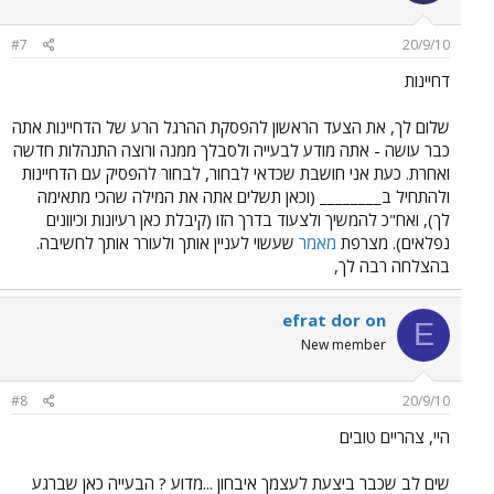
#7
20/9/10
דחיינות
שלום לך, את הצעד הראשון להפסקת ההרגל הרע של הדחיינות אתה
כבר עושה - אתה מודע לבעייה ולסבלך ממנה ורוצה התנהלות חדשה
ואחרת. כעת אני חושבת שכדאי לבחור, לבחור להפסיק עם הדחיינות
ולהתחיל ב________ (וכאן תשלים אתה את המילה שהכי מתאימה
לך), ואח"כ להמשיך ולצעוד בדרך הזו (קיבלת כאן רעיונות וכיוונים
נפלאים). מצרפת
מאמר
שעשוי לעניין אותך ולעורר אותך לחשיבה.
בהצלחה רבה לך,
efrat dor on
E
New member
#8
20/9/10
היי, צהריים טובים
שים לב שכבר ביצעת לעצמך איבחון ...מדוע ? הבעייה כאן שברגע