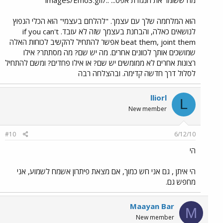
הוא המלחמה שלך עם עצמך. "להלחם בעצמי" הוא הכלי הנפוץ
לנושאים כאלה, והבחנת בעצמך שזה לא עובד. if you can't
beat them, joint them אפשר להתחיל להקשיב לכוחות האלה
שמושכים אותך לכוונים אחרים. מה יש שם? מה מסתתר? אילו
רצונות אחרים לא ממומשים יש שם? או אילו פחדים? ומשם להתחיל
לסלול דרך חדשה קדימה. ובהצלחה רבה
lliorl
L
New member
#10
6/12/10
הי
הי איתן , גם אני חש כמוך, אם מצאת פיתרון אשמח לשמוע, אני
מחפש גם.
Maayan Bar
M
New member