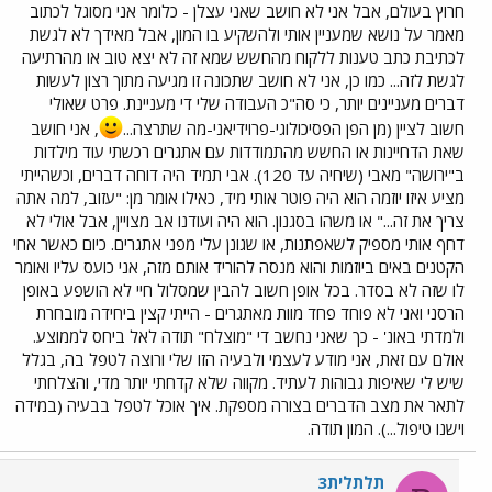
חרוץ בעולם, אבל אני לא חושב שאני עצלן - כלומר אני מסוגל לכתוב
מאמר על נושא שמעניין אותי ולהשקיע בו המון, אבל מאידך לא לגשת
לכתיבת כתב טענות ללקוח מהחשש שמא זה לא יצא טוב או מהרתיעה
לגשת לזה... כמו כן, אני לא חושב שתכונה זו מגיעה מתוך רצון לעשות
דברים מעניינים יותר, כי סה"כ העבודה שלי די מעניינת. פרט שאולי
חשוב לציין (מן הפן הפסיכולוגי-פרוידיאני-מה שתרצה...
, אני חושב
שאת הדחיינות או החשש מהתמודדות עם אתגרים רכשתי עוד מילדות
ב"ירושה" מאבי (שיחיה עד 120). אבי תמיד היה דוחה דברים, וכשהייתי
מציע איזו יוזמה הוא היה פוטר אותי מיד, כאילו אומר מן: "עזוב, למה אתה
צריך את זה..." או משהו בסגנון. הוא היה ועודנו אב מצויין, אבל אולי לא
דחף אותי מספיק לשאפתנות, או שגונן עלי מפני אתגרים. כיום כאשר אחי
הקטנים באים ביוזמות והוא מנסה להוריד אותם מזה, אני כועס עליו ואומר
לו שזה לא בסדר. בכל אופן חשוב להבין שמסלול חיי לא הושפע באופן
הרסני ואני לא פוחד פחד מוות מאתגרים - הייתי קצין ביחידה מובחרת
ולמדתי באונ' - כך שאני נחשב די "מוצלח" תודה לאל ביחס לממוצע.
אולם עם זאת, אני מודע לעצמי ולבעיה הזו שלי ורוצה לטפל בה, בגלל
שיש לי שאיפות גבוהות לעתיד. מקווה שלא קדחתי יותר מדי, והצלחתי
לתאר את מצב הדברים בצורה מספקת. איך אוכל לטפל בבעיה (במידה
וישנו טיפול...). המון תודה.
תלתלית3