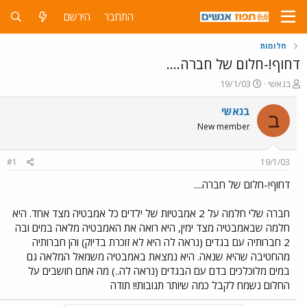
התחבר
הירשם
חלומות
דחוף!-חלום של חברה....
פ
פ
בנאשי
19/1/03
ו
ו
ת
ר
בנאשי
ב
ח
ס
New member
ה
ם
נ
ב
ו
ת
#1
19/1/03
ש
א
א
ר
דחוף!-חלום של חברה....
י
ך
חברה שלי חלמה על 2 אמבטיות של ילדים כל אמבטיה מצד אחד. היא
חלמה שבאמבטיה מצד ימין, היא רואה את האמבטיה מלאה במים ובה
2 חברותיה עם בגדים (נראה לה היא לא זוכרת בדיוק) והן חברותיה
מהחטיבה שהיא שנאה. היא נמצאת באמבטיה משמאל המלאה גם
במים מלוכלכים בדם עם הבגדים (נראה לה..) מה אתם חושבים על
החלום נשמח לקבל כמה שיותר תגובות!! תודה