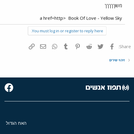
משוךךךךך
<a href=http
Book Of Love - Yellow Sky
You must log in or register to reply here.
פייסבוק
Twitter
Reddit
Pinterest
Tumblr
WhatsApp
דואר אלקטרוני
הוסף קישור
Share:
זיהוי שירים
האח הגדול