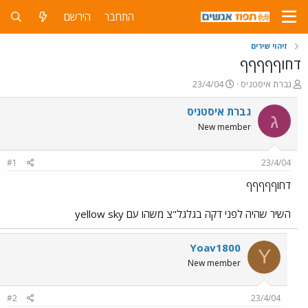
התחבר
הירשם
זיהוי שירים
דחוףףףףף
פ
פ
גברת איסטניס
23/4/04
ו
ו
ת
ר
גברת איסטניס
ג
ח
ס
New member
ה
ם
נ
ב
ו
ת
#1
23/4/04
ש
א
א
ר
דחוףףףףף
י
ך
השיר שהיה לפני דקה בגלגל"צ משהו עם yellow sky
Yoav1800
Y
New member
#2
23/4/04