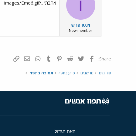
ו
אהבתי ../images/Emo6.gif
וינטרפרש
New member
פייסבוק
Twitter
Reddit
Pinterest
Tumblr
WhatsApp
דואר אלקטרונ
הוסף קי
Share:
פורומים
מחשבים
סיוע בתפוז
תמיכה בתפוז
האח הגדול