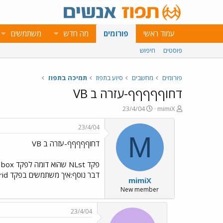
עמוד ראשי
פורומים
מה חדש
משתמשים
פוסטים
חיפוש
פורומים
מחשבים
סיוע בתפוז
תמיכה בתפוז
דחוףףףףף-עזרה ב VB
פ
פ
23/4/04
mimiX
ו
ו
ת
ר
23/4/04
ח
ס
M
דחוףףףףף-עזרה ב VB
ה
ם
נ
ב
ו
ת
ש
א
דבר נוסף:איך משתמשים בפקד data grid לשם הצגה ועדכון משתי טבלאות ע"י שאילתת sql תודהההההההה מראש : mimiX
mimiX
א
ר
י
New member
ך
23/4/04