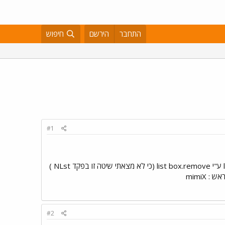
התחבר
הירשם
חיפוש
#1
פקד NLst שהוא דומה לפקד list box - האם יש אפשרות להסיר איברים מרשימה NLst כמו שמסירים מ list box ע"י list box.remove (כי לא מצאתי שיטה זו בפקד NLst )
#2