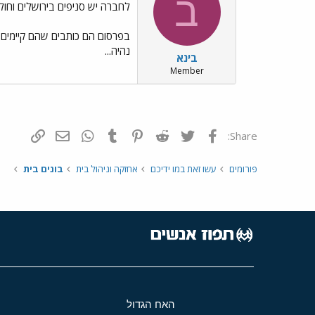
ב
לחברה יש סניפים בירושלים וחולון.
נהיה...
בינא
Member
פייסבוק
Twitter
Reddit
Pinterest
Tumblr
WhatsApp
דואר אלקטרונ
הוסף קי
Share:
פורומים
עשו זאת במו ידיכם
אחזקה וניהול בית
בונים בית
האח הגדול