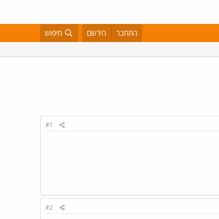
התחבר
הירשם
חיפוש
#1
#2