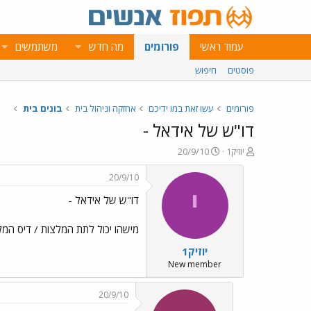
עמוד ראשי
פורומים
מה חדש
משתמשים
פוסטים
חיפוש
פורומים
עשו זאת במו ידיכם
אחזקה וניהול בית
בונים בית
דו"ש של אידאל -
פ
פ
יוזיק1
20/9/10
ו
ו
ת
ר
20/9/10
ח
ס
י
דו"ש של אידאל -
ה
ם
נ
ב
ו
ת
מישהו יכול לתת המלצות / דיס המל
ש
א
יוזיק1
א
ר
י
New member
ך
20/9/10