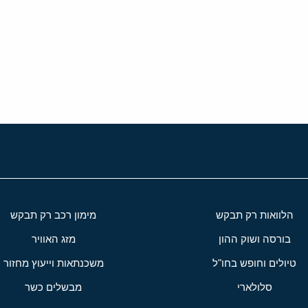
י
שור
הלוואות רק תבקש
מימון רכב רק תבקש
בורסה ושוק ההון
מזג האוויר
טיולים וחופש בחו"ל
משכנתאות וייעוץ מחזור
סלולארי
מבשלים כשר