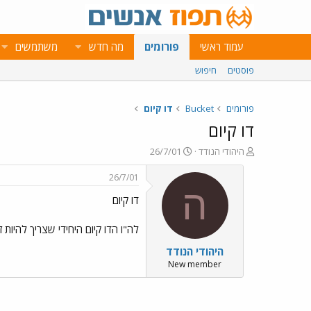
עמוד ראשי
פורומים
מה חדש
משתמשים
פוסטים
חיפוש
פורומים
Bucket
דו קיום
דו קיום
פ
פ
היהודי הנודד
26/7/01
ו
ו
ת
ר
26/7/01
ח
ס
ה
דו קיום
ה
ם
נ
ב
ו
ת
לה"ו הדו קיום היחידי שצריך להיות ז
ש
א
היהודי הנודד
א
ר
י
New member
ך