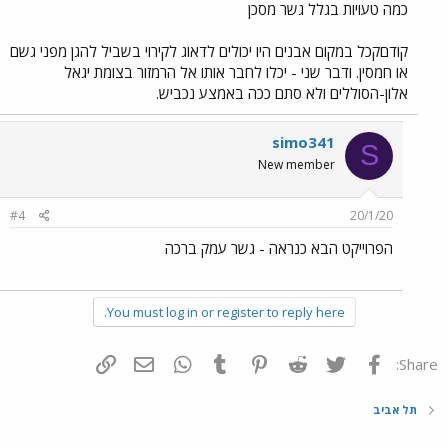
כמה טעויות בגלל גשר מסכן
קודםקכל במקום אבנים היו יכולים לדאוג לקירוי בשביל להגן מפני גשם
או חמסין. ודבר שני - יכלו לחבר אותו אל הרמזור בצומת יגאל
אלון-הסוללים ולא סתם ככה באמצע נכביש.
simo341
S
New member
#4
20/1/20
הפרוייקט הבא כנראה - גשר עמק ברכה
You must log in or register to reply here.
פייסבוק
Twitter
Reddit
Pinterest
Tumblr
WhatsApp
דואר אלקטרוני
הוסף קישור
Share:
תל אביב