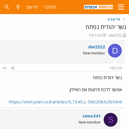
התחבר
הירשם
תל אביב
גשר יהודית נפתח
פ
פ
19/1/20
dw2322
ו
ו
ת
ר
dw2322
D
ח
ס
New member
ה
ם
נ
ב
ו
ת
#1
19/1/20
ש
א
א
ר
גשר יהודית נפתח
י
ך
אפשר ללכת ולחצות את האיילון
https://xnet.ynet.co.il/articles/0,7340,L-5662084,00.html
simo341
S
New member