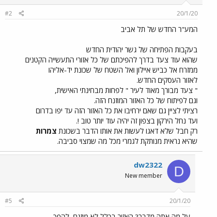
#2
20/1/20
המע"ר החדש של תל אביב
בעקבות הפתיחה של גשר יהודית החדש
שהוא עוד צעד בדרך להפיכתם של כל אזורי התעשייה הקטנים
ממזרח אל כביש איילון ואל השטח של שכונת יד-אליהו
לאזור העסקים החדש.
" צעד מבורך מאוד לעיר " לפחות מבחינתי האישית,
וגם לפיתוח של כל האזור המוזנח הזה.
רציתי לציין גם שאם ירחיבו את כל האזור הזה עד יפו בדרום
ועד נחל הירקון בצפון זה יהיה עוד יותר טוב !.
רק חבל שלא דאגו לעשות את אותו הדבר בשכונת
צמרות
שהיא נראית מנותקת לגמרי מכל מה שמצוי סביבה.
dw2322
D
New member
#5
20/1/20
על מה אתה מדבר? האזור בכלל לא מוזנח, להפך