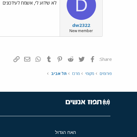
D
לא שידוע לי, אשמח לעידכונים
dw2322
New member
פייסבוק
Twitter
Reddit
Pinterest
Tumblr
WhatsApp
דואר אלקטרונ
הוסף קי
Share:
פורומים
מקומי
מרכז
תל אביב
האח הגדול