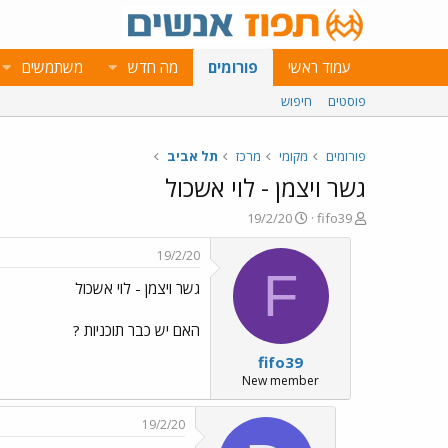
עמוד ראשי
פורומים
מה חדש
משתמשים
פוסטים
חיפוש
פורומים
מקומי
מרכז
תל אביב
גשר ויצמן - לוי אשכול
פ
פ
19/2/20
fifo39
ו
ו
ת
ר
19/2/20
ח
ס
F
גשר ויצמן - לוי אשכול
ה
ם
נ
ב
ו
ת
האם יש כבר תוכניות ?
ש
א
fifo39
א
ר
י
New member
ך
19/2/20