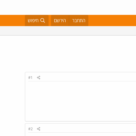
התחבר
הירשם
חיפוש
#1
#2