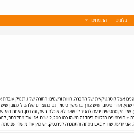
בלוגים
המומחים
פנים אצל קוסמטיקאית של החברה. חוויות ורשמים: התורה של ג'רנטיק עובדת
י שמץ. אחרי טיפובן שיש צורך בהמשך טיפול, גם במוצרים שלהם ל כמובן שיש 
!) שלי הקוסמטיאית ידעה להגיד לי שאני לא אוכלת בשר, וזה נכון. האמת היא 
או לא, בעיקר בגלל המחיר - הסידרה + הוויטמינים הנל
סתה ויכולה להמליץ לי או לא להמליץ לי?