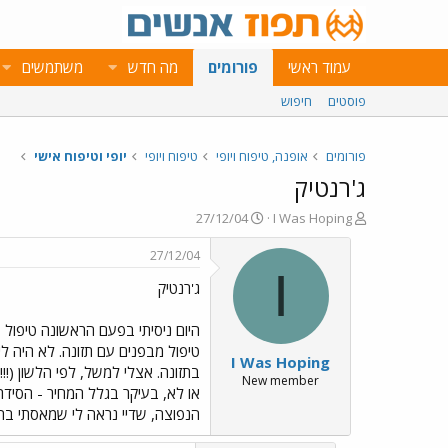
עמוד ראשי
פורומים
מה חדש
משתמשים
פוסטים
חיפוש
פורומים
אופנה, טיפוח ויופי
טיפוח ויופי
יופי וטיפוח אישי
ג'רנטיק
פ
פ
27/12/04
I Was Hoping
ו
ו
ת
ר
27/12/04
ח
ס
I
ג'רנטיק
ה
ם
נ
ב
ו
ת
היום ניסיתי בפעם הראשונה טיפול 
ש
א
טיפול מבפנים עם תזונה. לא היה ל
I Was Hoping
א
ר
בתזונה. אצלי למשל, לפי הלשון (!!
י
New member
ך
הנפוצה, שדיי נראה לי שמאסתי בה. אני יודעת שLADY H ניסתה והתמכרה לג'רנטיק, יש כאן עוד מישהי שני