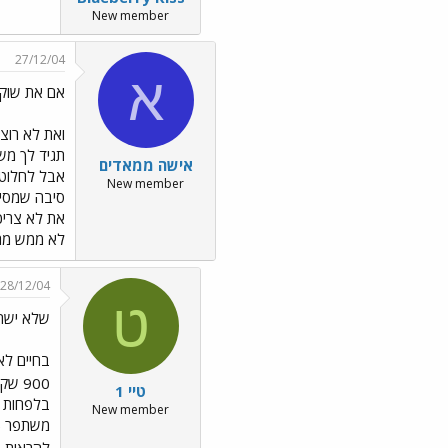
New member
27/12/04
א
אם את שוקל
ואת לא רוצ
תגיד לך מש
אישה ממאדים
אבל לחלוטין
New member
סיבה שמסיכת
לא ממש מרוצ
28/12/04
ט
שלא ישת
900 שקל ותעשי פילינג בינוני-קל. תאמיני לי תרצה תוצאות בטוח. (אוי.. מקווה שלא פיתיתי אותך למשהו נוסף עכשיו
טיי 1
New member
להראות , 