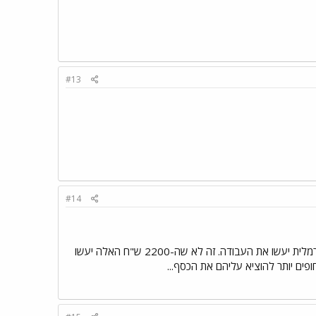
#13
#14
והאמת? לא ראיתי תוצאות מי-יודע-מה. אין לך עור בעייתי, ותזונה נכונה ביחד עם סדרת טיפוח נורמלית יעשו את העבודה. זה לא שה-2200 ש"ח האלה יעשו
ופים יותר להוציא עליהם את הכסף...