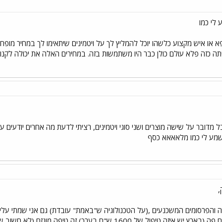
 או איש מקצוע כלשהו יוכל להמליץ לך על ויטמינים שיתאימו לך במחיר מופחת
יתה כזה פלא עולם כולן כבר היו משתמשות בזה. במחירים האלה את יכולה לקנות 
ל מדובר על שישה מוצרים ושני סוגי ויטמינים, רציתי לדעת מה אחרים יודעים
שמע לי כמו מלאאאא כסף
,
פרסומים המשכנעים ,(על הטכנולוגיה ש"באמת" עובדת) גם אני שמתי עליה עי
חושב שכל הטיפול שמציעים פה (בארץ יש איזה טיפול של 1600 ש"ח