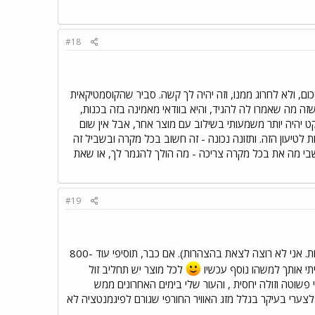
#18
, ולא לחרוג ממנו, וזה יהיה לך קשה. סביר שהקוסמטיקאית
זה מה שאמרו לה להגיד, והיא בוודאי מאמינה בזה בכנות,
קט יהיה יותר משמעותי בשילוב עם מוצר אחר, אבל אין שום
 לטיעון הזה. ותזונה נכונה - זה חשוב בכל מקרה ובשביל זה
סמטי. אם את קונה משהו, אני זוכרת לטובה את ה-Imuno, אבל תחשבי מה את בכל מקרה צריכה - מה הולך להגמר לך, או שאת
#19
בחיים לא הייתי קונה בקנייה אחת מוצרי טיפוח ב 2200 שקל. (לפחות לא בשנים הקרובות. אני לא רוצה לצאת בהצהרות). אם כבר, תוסיפי עוד 800-
לכל מוצר יש תחליב זול
לי די פשוטה וזולה יחסית , והעור שלי בימים האחרונים ממש
עיקר בזכות קרם ההידרוקינון והרטינול במרשם שלי + הויטמין C , אבל לצערי בעיקר בגלל מזג האוויר החורפי שגורם לפיגמנטציה לא