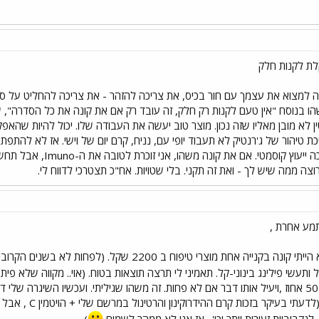
ת לקנות חלק
ה למצוא את עצמך עם חור בכיס, את צריכה להזהר - את צריכה להחליט על סכום
הו בנוסח "אין טעם לקנות רק חלק, זה עובד רק אם את קונה את כל הסדרה", ש
 לא מובן מאליו שזה נכון. מוצר טוב יעשה את העבודה שלו. יכול להיות שהאפ
 טיהור של ג'רנטיק לא תעבוד יופי עם, נניח, קרם יום של וישי. אז לא להתפתות
את לא צריכה ייעוץ קו
ה ממה שיש לך - ואת זה תקני. בלי שטויות. אח"כ תצטרכי לדווח לי.
מע אחרת ,
בלפחות 50 אחוז ,ויעיל אותו דבר אם לא פחות. זה משהו שגיליתי. ועכשיו השיגרה ש
משתפר (לדעתי ב
לנקבוביות זעירות יותר וכו' . אז אני לא ממהר לשמוח
).