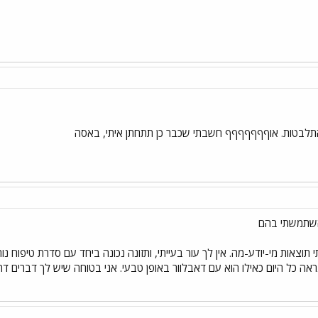
התלבטות. אוףףףףףףף חשבתי שכבר כן תתחתן איתי, באסה
שתמשתי בהם
ראה כל היום כאילו הוא עם דאבלוור באופן טבעי. אני בטוחה שיש לך דברים דח