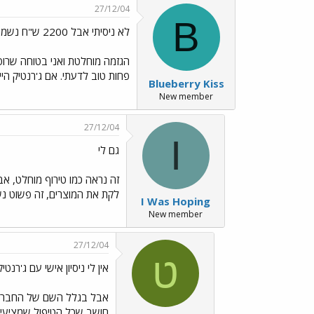
27/12/04
B
לא ניסיתי אבל 2200 ש"ח נשמע לי כמו
הגזמה מוחלטת ואני בטוחה שרופא
פחות טוב לדעתי. אם ג'רנטיק הי
Blueberry Kiss
New member
27/12/04
I
גם לי
זה נראה כמו טירוף מוחלט, אב
לקת את המוצרים, זה פשוט נ
I Was Hoping
New member
27/12/04
ט
אין לי ניסיון אישי עם ג'רנטיק
אבל בגלל השם של החברה וה