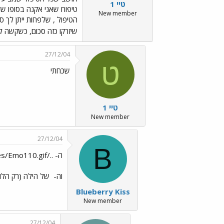
טיי 1
טיפוח שאני אקנה בסופו של 
New member
הטיפול , שלפחות ייתן לך ס
שיזרקו כזה סכום, כשקשה ל
27/12/04
ט
שכחתי
טיי 1
New member
27/12/04
B
ה- ../images/Emo110.gif שלי שלי ורק שלי../images/Emo88.gif
וה-
של הילה (רק הלוות
Blueberry Kiss
New member
27/12/04