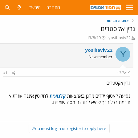
התחבר
הירשם
אמהות ומרזות
גרין אקסטרים
פ
פ
13/8/19
yosihaviv22
ו
ו
ת
ר
yosihaviv22
Y
ח
ס
New member
ה
ם
נ
ב
ו
ת
#1
13/8/19
ש
א
א
ר
גרין אקסטרים
י
ך
נסיעה לאסוף ילדים מהגן באמצעות
קלנועית
לחלוטין איננה עוזרת או
תורמת בכל דרך שהיא להורדת מסה שומנית.
You must log in or register to reply here.