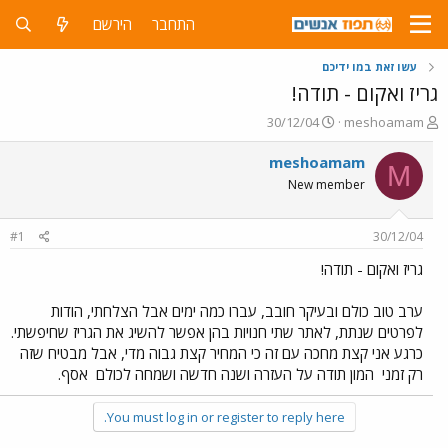
התחבר
הירשם
עשו זאת במו ידיכם
גריז ואקום - תודה!
פ
פ
30/12/04
meshoamam
ו
ו
ת
ר
meshoamam
M
ח
ס
New member
ה
ם
נ
ב
ו
ת
#1
30/12/04
ש
א
א
ר
גריז ואקום - תודה!
י
ך
ערב טוב כולם ובעיקר חובב, עברו כמה ימים אבל הצלחתי, הודות
לפרטים שנתת, לאתר שתי חנויות בהן אפשר להשיג את הגריז שחיפשתי.
כרגע אני קצת מחכה עם זה כי המחיר קצת גבוה מדי, אבל מבטיח שזה
רק זמני
המון תודה על העזרה ושנה חדשה ושמחה לכולם
אסף.
You must log in or register to reply here.