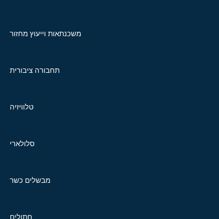
משכנתאות וייעוץ מחזור
תחבורה ציבורית
טלוויזיה
סלולארי
מבשלים כשר
חתולים