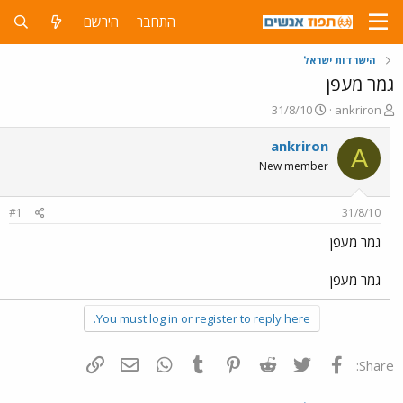
התחבר
הירשם
הישרדות ישראל
גמר מעפן
פ
פ
31/8/10
ankriron
ו
ו
ת
ר
ankriron
A
ח
ס
New member
ה
ם
נ
ב
ו
ת
#1
31/8/10
ש
א
א
ר
גמר מעפן
י
ך
גמר מעפן
You must log in or register to reply here.
פייסבוק
Twitter
Reddit
Pinterest
Tumblr
WhatsApp
דואר אלקטרוני
הוסף קישור
Share: