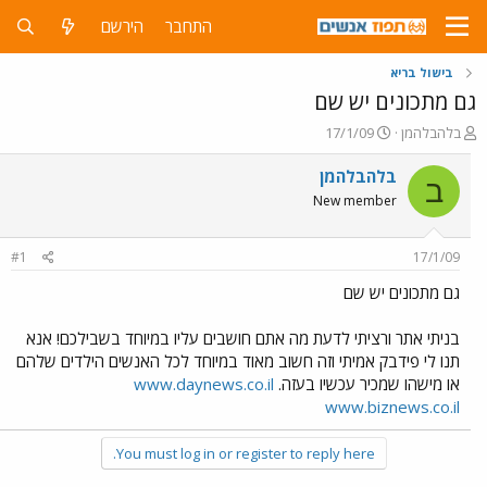
התחבר
הירשם
בישול בריא
גם מתכונים יש שם
פ
פ
בלהבלהמן
17/1/09
ו
ו
ת
ר
בלהבלהמן
ב
ח
ס
New member
ה
ם
נ
ב
ו
ת
#1
17/1/09
ש
א
א
ר
גם מתכונים יש שם
י
ך
בניתי אתר ורציתי לדעת מה אתם חושבים עליו במיוחד בשבילכם! אנא
תנו לי פידבק אמיתי וזה חשוב מאוד במיוחד לכל האנשים הילדים שלהם
או מישהו שמכיר עכשיו בעזה.
www.daynews.co.il
www.biznews.co.il
You must log in or register to reply here.