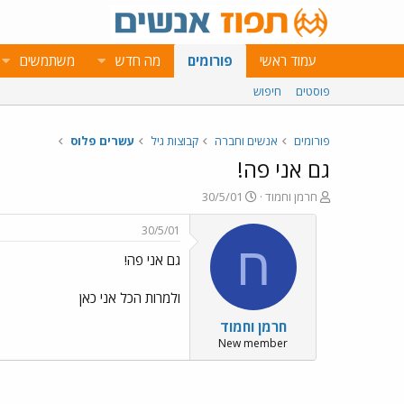
עמוד ראשי
פורומים
מה חדש
משתמשים
פוסטים
חיפוש
פורומים
אנשים וחברה
קבוצות גיל
עשרים פלוס
גם אני פה!
פ
פ
חרמן וחמוד
30/5/01
ו
ו
ת
ר
30/5/01
ח
ס
ח
גם אני פה!
ה
ם
נ
ב
ו
ת
ולמרות הכל אני כאן
ש
א
חרמן וחמוד
א
ר
י
New member
ך