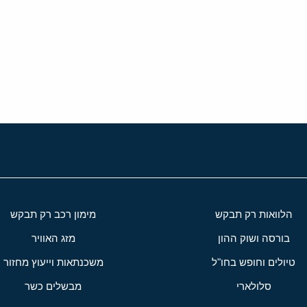
י
שור
הלוואות רק תבקש
מימון רכב רק תבקש
בורסה ושוק ההון
מזג האוויר
טיולים וחופש בחו"ל
משכנתאות וייעוץ מחזור
סלולארי
מבשלים כשר