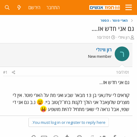
התחבר
הירשם
הארי פוטר - הספר
גם אני חדש אז....
פ
פ
רון וויזלי
10/7/01
ו
ו
ת
ר
רון וויזלי
ר
ח
ס
New member
ה
ם
נ
ב
ו
ת
#1
10/7/01
ש
א
א
ר
גם אני חדש אז....
י
ך
קוראים לי עידו,אני בן 13 מבאר שבע ואני מת על הארי פוטר. אין לי
מוצרים שלו(אבל אני הולך לקנות בחו``ל)טוב ביי.
נ.ב גם אני די
שפוי, אבל נראה לי שאני מתחיל להיות מושפע
You must log in or register to reply here.