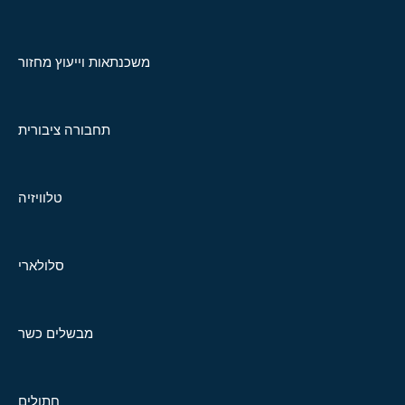
משכנתאות וייעוץ מחזור
תחבורה ציבורית
טלוויזיה
סלולארי
מבשלים כשר
חתולים