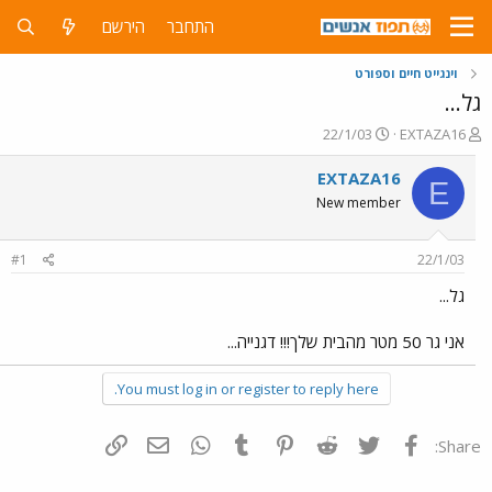
התחבר
הירשם
וינגייט חיים וספורט
גל...
פ
פ
22/1/03
EXTAZA16
ו
ו
ת
ר
EXTAZA16
E
ח
ס
New member
ה
ם
נ
ב
ו
ת
#1
22/1/03
ש
א
א
ר
גל...
י
ך
אני גר 50 מטר מהבית שלך!!! דגנייה...
You must log in or register to reply here.
פייסבוק
Twitter
Reddit
Pinterest
Tumblr
WhatsApp
דואר אלקטרוני
הוסף קישור
Share: