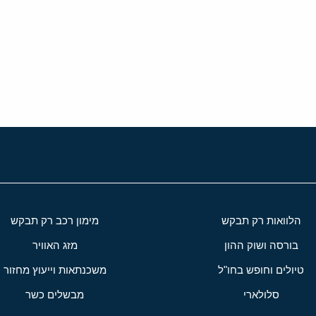
י
שור
הלוואות רק תבקש
מימון רכב רק תבקש
בורסה ושוק ההון
מזג האוויר
טיולים וחופש בחו"ל
משכנתאות וייעוץ מחזור
סלולארי
מבשלים כשר