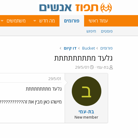
עמוד ראשי
פורומים
מה חדש
משתמשים
פוסטים
חיפוש
פורומים
Bucket
דו קיום
גלעד מתתתתתתתת
פ
פ
בת-עמי
29/5/01
ו
ו
ת
ר
29/5/01
ח
ס
ב
גלעד מתתתתתתתת
ה
ם
נ
ב
ו
ת
מישהו כאן מבין את זה??????????? ג
ש
א
בת-עמי
א
ר
י
New member
ך