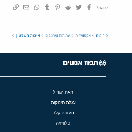
פייסבוק
Twitter
Reddit
Pinterest
Tumblr
WhatsApp
דואר אלקטרונ
הוסף קי
Share:
פורומים
אקטואליה
עמותות וארגונים
איכות השלטון
האח הגדול
עגלת תינוקות
תעופה קלה
טלוויזיה