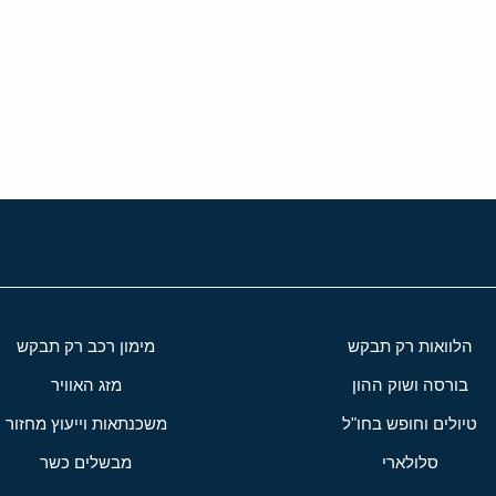
י
שור
הלוואות רק תבקש
מימון רכב רק תבקש
בורסה ושוק ההון
מזג האוויר
טיולים וחופש בחו"ל
משכנתאות וייעוץ מחזור
סלולארי
מבשלים כשר