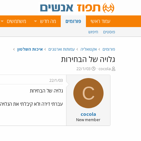
עמוד ראשי
פורומים
מה חדש
משתמשים
פוסטים
חיפוש
פורומים
אקטואליה
עמותות וארגונים
איכות השלטון
גלויה של הבחירות
פ
פ
22/1/03
cocola
ו
ו
ת
ר
22/1/03
ח
ס
C
גלויה של הבחירות
ה
ם
נ
ב
ו
ת
עברתי דירה ולא קיבלתי את הגלויה
ש
א
cocola
א
ר
י
New member
ך