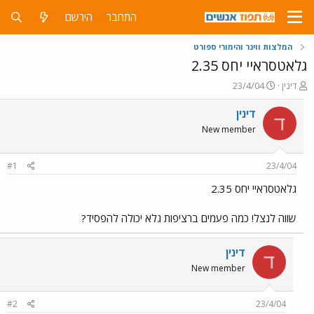
התחבר
הירשם
המלצות ווינר והימורי ספורט
גלאטסראיי יחס 2.35
פ
פ
דינין
23/4/04
ו
ו
ת
ר
דינין
ד
ח
ס
New member
ה
ם
נ
ב
ו
ת
#1
23/4/04
ש
א
א
ר
גלאטסראיי יחס 2.35
י
ך
שווה לנצל! כמה פעמים ברציפות גלא יכולה להפסיד?
דינין
ד
New member
#2
23/4/04