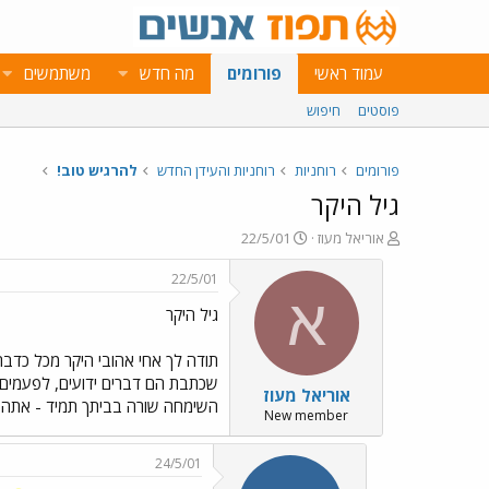
עמוד ראשי
פורומים
מה חדש
משתמשים
פוסטים
חיפוש
פורומים
רוחניות
רוחניות והעידן החדש
להרגיש טוב!
גיל היקר
פ
פ
אוריאל מעוז
22/5/01
ו
ו
ת
ר
22/5/01
ח
ס
א
גיל היקר
ה
ם
נ
ב
ו
ת
תודה לך אחי אהובי היקר מכל כדבר
ש
א
שכתבת הם דברים ידועים, לפעמים 
אוריאל מעוז
א
ר
השימחה שורה בביתך תמיד - אתה או
י
New member
ך
24/5/01