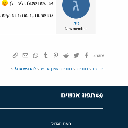
ג
אני שמח שיכולתי לעזור לך
כמו שאמרת, העזרה היתה קיימת בך
גיל.
New member
פייסבוק
Twitter
Reddit
Pinterest
Tumblr
WhatsApp
דואר אלקטרונ
הוסף קי
Share:
פורומים
רוחניות
רוחניות והעידן החדש
להרגיש טוב!
האח הגדול