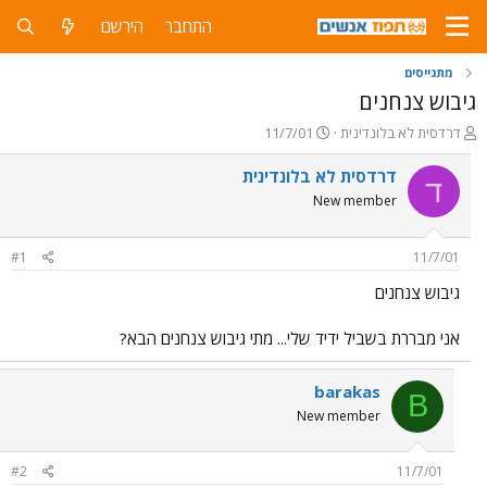
התחבר
הירשם
מתגייסים
גיבוש צנחנים
פ
פ
דרדסית לא בלונדינית
11/7/01
ו
ו
ת
ר
דרדסית לא בלונדינית
ד
ח
ס
New member
ה
ם
נ
ב
ו
ת
#1
11/7/01
ש
א
א
ר
גיבוש צנחנים
י
ך
אני מבררת בשביל ידיד שלי... מתי גיבוש צנחנים הבא?
barakas
B
New member
#2
11/7/01