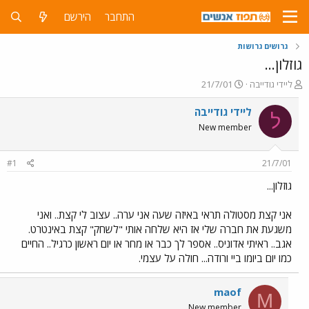
התחבר
הירשם
גרושים גרושות
גוזלון...
פ
פ
ליידי גודייבה
21/7/01
ו
ו
ת
ר
ליידי גודייבה
ל
ח
ס
New member
ה
ם
נ
ב
ו
ת
#1
21/7/01
ש
א
א
ר
גוזלון...
י
ך
אני קצת מסטולה תראי באיזה שעה אני ערה.. עצוב לי קצת.. ואני
משגעת את חברה שלי אז היא שלחה אותי "לשחק" קצת באינטרט.
אגב.. ראיתי אדוניס.. אספר לך כבר או מחר או יום ראשון כרגיל.. החיים
כמו יום ביומו ביי ורודה... חולה על עצמי.
maof
M
New member