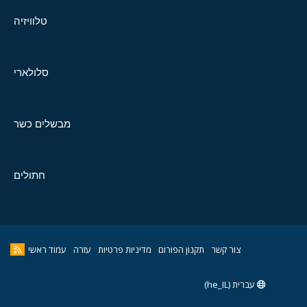
טלוויזיה
סלולארי
מבשלים כשר
חתולים
צור קשר
תקנון הפורום
מדיניות פרטיות
עזרה
עמוד ראשי
עברית (he_IL)