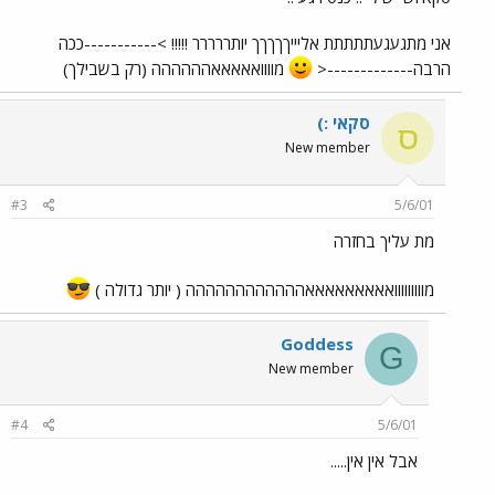
אני מתגעגעתתתתת אליייךךךךך יותררררר !!!!! >-----------ככה
הרבה-------------<
מוווואאאאאהההההה (רק בשבילך)
סקאי :)
ס
New member
#3
5/6/01
מת עליך בחזרה
מווווווווואאאאאאאאאהההההההההההה ( יותר גדולה )
Goddess
G
New member
#4
5/6/01
אבל אין אין.....