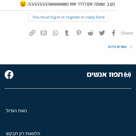
מצב שאתה יותררררר !!!!!!! מווואאאאאהההההההה
You must log in or register to reply here.
פייסבוק
Twitter
Reddit
Pinterest
Tumblr
WhatsApp
דואר אלקטרוני
הוסף קישור
Share:
עשרים פלוס
האח הגדול
הלוואות רק תבקש