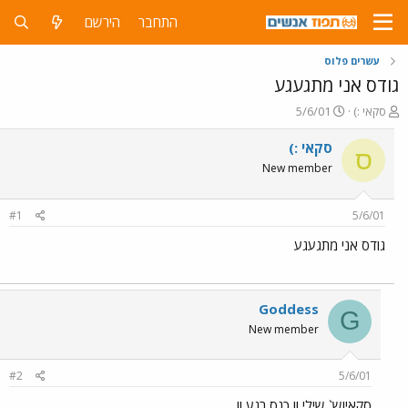
התחבר
הירשם
עשרים פלוס
גודס אני מתגעגע
פ
פ
סקאי :)
5/6/01
ו
ו
ת
ר
סקאי :)
ס
ח
ס
New member
ה
ם
נ
ב
ו
ת
#1
5/6/01
ש
א
א
ר
גודס אני מתגעגע
י
ך
Goddess
G
New member
#2
5/6/01
סקאיוש` שילי !! כנס רגע !!