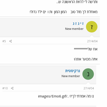
ותרשה לי להיות הראשונה ש...
מאחלת לך מזל טוב
המון המון
ות ו
ים ילד גדול!
ז י ג ז ג
ז
New member
#5
27/4/04
אח שלייייייייייייייייייי
איזה מכוער אתה!
נרקיסטית
נ
New member
#10
27/4/04
נו מה אמרתי לך?! ../images/Emo6.gif