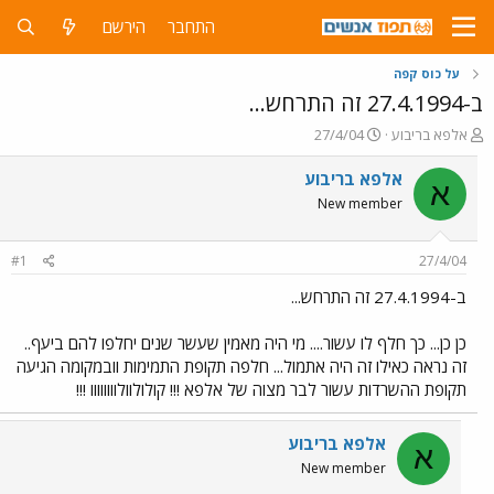
התחבר
הירשם
על כוס קפה
ב-27.4.1994 זה התרחש...
פ
פ
אלפא בריבוע
27/4/04
ו
ו
ת
ר
אלפא בריבוע
א
ח
ס
New member
ה
ם
נ
ב
ו
ת
#1
27/4/04
ש
א
א
ר
ב-27.4.1994 זה התרחש...
י
ך
כן כן... כך חלף לו עשור.... מי היה מאמין שעשר שנים יחלפו להם ביעף..
זה נראה כאילו זה היה אתמול... חלפה תקופת התמימות וובמקומה הגיעה
תקופת ההשרדות עשור לבר מצוה של אלפא !!! קולולוולוווווווו !!!
אלפא בריבוע
א
New member