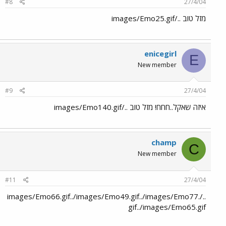
#8
27/4/04
מזל טוב ../images/Emo25.gif
enicegirl
E
New member
#9
27/4/04
איזה שאקל..חחח! מזל טוב ../images/Emo140.gif
champ
C
New member
#11
27/4/04
../images/Emo66.gif../images/Emo49.gif../images/Emo77.
gif../images/Emo65.gif