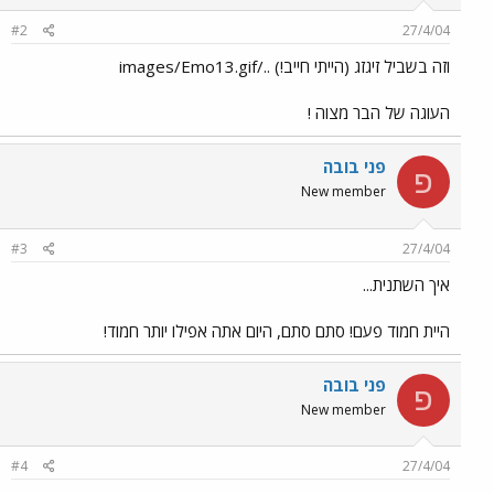
#2
27/4/04
וזה בשביל זיגזג (הייתי חייב!) ../images/Emo13.gif
העוגה של הבר מצוה !
פני בובה
פ
New member
#3
27/4/04
איך השתנית...
היית חמוד פעם! סתם סתם, היום אתה אפילו יותר חמוד!
פני בובה
פ
New member
#4
27/4/04