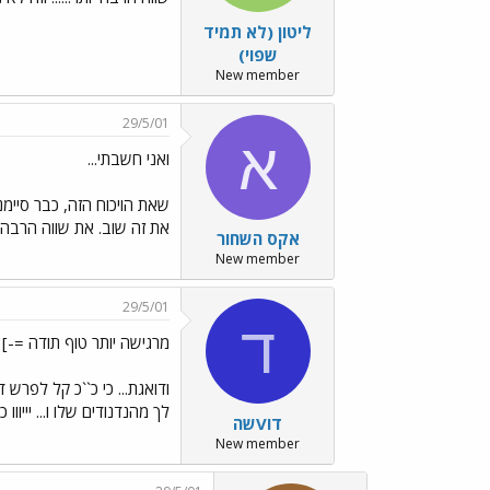
ליטון (לא תמיד
שפוי)
New member
29/5/01
א
ואני חשבתי...
שאת הויכוח הזה, כבר סיימנו
את זה שוב. את שווה הרבה י
אקס השחור
New member
29/5/01
ד
מרגישה יותר טוף תודה =-]
ודואגת... כי כ``כ קל לפרש 
לך מהנדנודים שלו ו... יייוו
דוVשה
New member