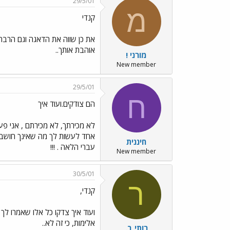
29/5/01
מ
קנדי
את כן שווה את הדאגה וגם הרבה 
אוהבת אותך..
מורני !
New member
29/5/01
ח
הם צודקים.ועוד איך
לא מכירתך, לא מכירתם , אני פע
אחד לעשות לך מה שאינך חושבת 
חיננית
עברי הלאה . !!!
New member
30/5/01
ר
קנדי,
ועוד איך צדקו כל אלו שאמרו לך
אלימות, כי זה לא..
רותי ב.