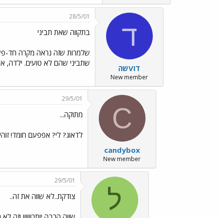
28/5/01
ד
בתקווה שאת תביני
שלמרות שזה נראה מקרה חד-פעמי
שתביני שהם לא טועים. ילדה, אל 
דוVשה
New member
29/5/01
C
מתוקה...
לדאוג? לי? אפפעם חומד! זוהי 
candybox
New member
29/5/01
ל
צודקת..לא שווה את זה..
שווה הרבה יותר!!!!!! וזה לא נ