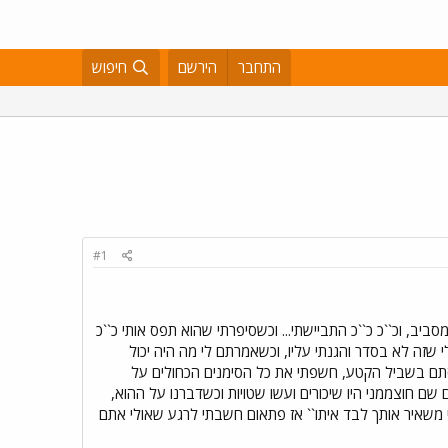
התחבר
הירשם
חיפוש
#1
, וכ``כ כ``כ התביישתי... וכשסיפרתי שהוא תפס אותי כ``כ
 שזה לא בסדר והגנתי עליו, וכשאמרתם לי מה היה יכול
י, וסתם בשביל הקטע, חשפתי את כל הסימנים הכחולים על
ולם שם חוצממני היו שיכורים ועשו שטויות וכשדברנו על ההוא,
ייתי משאיר אותך לבד איתו`` אז פתאום חשבתי לרגע שאולי אתם