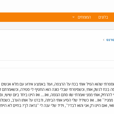
בלוגים
המומחים
טרנט
פרתי שהוא הפיל אותי בכח על הרצפה, ועוד באמצע אירוע עם מלא אנשים מסביב
ה בכח לנשק אותי, וכשסיפרתי שבלי כוונה הוא החטיף לי סטירה, וכשאמרתם לי
להרחיק אותי ממני ואמרתי שזו סתם הגזמה, ואז..... ואז היינו ביחד ביום שיש
זה ממני?`` ואז... ואז כשידיד שלי הסיע אותי הביתה, ודברנו על אותו הערב, כשכ
אי, ואם היינו רק אני והוא לבד?``, וידיד שלי ענה לי ``נראה לך? בחיים לא ה