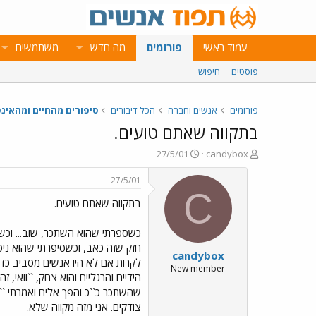
עמוד ראשי
פורומים
מה חדש
משתמשים
פוסטים
חיפוש
פורומים
אנשים וחברה
הכל דיבורים
סיפורים מהחיים ומהאינ
בתקווה שאתם טועים.
פ
פ
27/5/01
candybox
ו
ו
ת
ר
27/5/01
ח
ס
C
בתקווה שאתם טועים.
ה
ם
נ
ב
ו
ת
כשספרתי שהוא השתכר, שוב... וכשס
ש
א
חזק שזה כאב, וכשסיפרתי שהוא ניס
candybox
א
ר
לקרות אם לא היו אנשים מסביב כדי 
י
New member
הידיים והרגליים והוא צחק, ``וואי, 
ך
שהשתכר כ``כ והפך אלים ואמרתי ``וו
צודקים. אני מזה מקווה שלא.