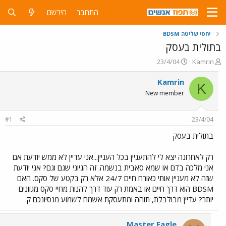
התחבר
הירשם
יחסי שליטה BDSM
בתולית בעסק
פ
פ
23/4/04
Kamrin
ו
ו
ת
ר
Kamrin
K
ח
ס
New member
ה
ם
נ
ב
ו
ת
#1
23/4/04
ש
א
א
ר
בתולית בעסק
י
ך
רק לאחרונה יצא לי להתעניין בכל העניין...אני עדיין לא ממש יודעת אם
אני מלכה בדם או שמא סאבית בנשמה. זה הגיוני שגם וגם? אני יודעת
שזה לא מעניין אותי כאורח חיים 24/7 אלא רק בקטע של סקס. האם
BDSM הוא דרך חיים או באמת רק עוד דרך להנות מחיי סקס מגוונים
יותר? עדיין מבולבלת, תוהה ומתעסקת אשמח לשמוע מנסיונכם ק.
Master Eagle