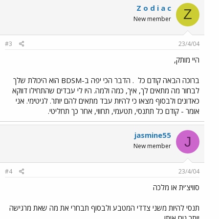
Z o d i a c
Z
New member
#3
23/4/04
היי מותק,
ברוכה הבאה קודם כל
. הדבר הכי יפה ב-BDSM הוא היכולת שלך
לבחור מה מתאים לך, איך, כמה ולמה. היו לי עבדים שהתחילו דווקא
כאדונים ולבסוף מצאו כי להיות עבד מתאים להם יותר. לגיטימי. אני
אומר - קודם כל תתנסי, תטעמי, תחווי, אחר כך תחליטי.
jasmine55
J
New member
#4
23/4/04
סוויצ'ית או מלכה
תנסי להיות משני צדדי המטבע ולבסוף תבחרי את מה שאת מרגישה
יותר נוח איתו ....