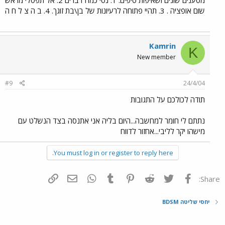
מטענים שונים ושאיפות טיפים: 1. נסי כמה דברים 2. אל תפסלי מראש
שום אופציה . 3. תהיי פתוחה לרעיונות של בן\בת זוגך. 4. ב ה צ ל ח ה
Kamrin
K
New member
#9
24/4/04
תודה לכולכם על התגובות
נתתם לי חומר למחשבה...היום בליה אני אתנסה בצד הנשלט עם
מישהו יקר לליבי...אחזור לדווח
You must log in or register to reply here.
פייסבוק
Twitter
Reddit
Pinterest
Tumblr
WhatsApp
דואר אלקטרוני
הוסף קישור
Share:
יחסי שליטה BDSM