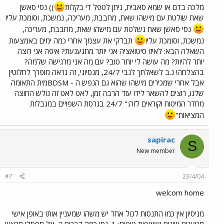
מלכה בדם או שמא סאבית, ניתן לטפל די בקלות
)) נסי סאשן
שאת שולטת עם מישהו שאת, מחבבת, מעריכה, נמשכת, וסומכת עליו
נסי סאשן שאת נשלטת עם מישהו שאת, מחבבת, מעריכה,
נמשכת, וסומכת עליו
תבדקי את עצמך אחרי כמה ימים באמצעות
השאלה הבא: לאיזו סיטואציה אני יותר מתגעגעת? איפה אני רוצה
יותר להיות? מה עושה לי יותר טוב? עם מה אני מרגישה שלמה?
בהצלחה! נ.ב לשאלתך לגבי 24/7, מנסיוני, זה נראה מופרך לחלוטין
אבל אחרי שמכירים מישהו שהוא גם הנפש ה - BDSMמית התאומה
שלנו, רוצים להשאר לידו עוד הרבה זמן, לאט לאט זה גולש החוצה
מחדר המיטות וקוראים לזה:" 24/7 בגרסת השפויים במגבלות
המציאות"
sapirac
S
New member
#7
23/4/04
welcom home
מניסיון אין כמו התנסות לכול אחד יש משהו שמעניין אותו באופן אישי