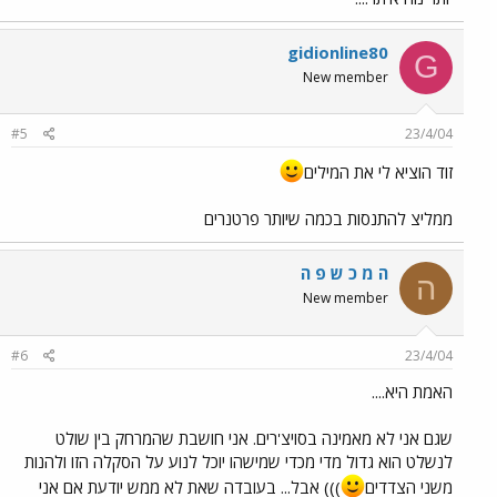
gidionline80
G
New member
#5
23/4/04
זוד הוציא לי את המילים
ממליצ להתנסות בכמה שיותר פרטנרים
ה מ כ ש פ ה
ה
New member
#6
23/4/04
האמת היא....
שגם אני לא מאמינה בסויצ'רים. אני חושבת שהמרחק בין שולט
לנשלט הוא גדול מדי מכדי שמישהו יוכל לנוע על הסקלה הזו ולהנות
משני הצדדים
))) אבל... בעובדה שאת לא ממש יודעת אם אני