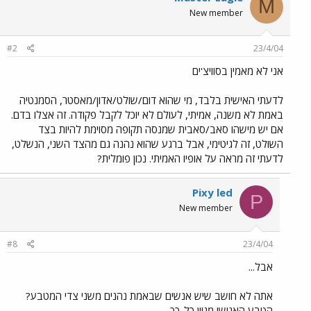
M
New member
#2
23/4/04
אני לא מאמין בסוויצ'ים
לדעתי האישית בלבד, מי שהוא דום/שולט/אדון/מאסטר, הסמנטיה
באמת לא משנה, אמיתי, לעולם לא יוכל לקבל פקודה. זה אצלו בדם.
אם יש מישהו סאב/סאבית שמנסה תקופה מסוימת להיות בצד
השולט, זה לגיטימי, אבל ברגע שהוא נהנה גם מהצד השני, הנשלט,
לדעתי זה מראה על אופיו האמיתי. נכון פומלית?
Pixy led
P
New member
#8
23/4/04
אבל...
אתה לא חושב שיש אנשים שבאמת נהנים משני צדי המטבע?
הטבע האנושי מגוון כל-כך...