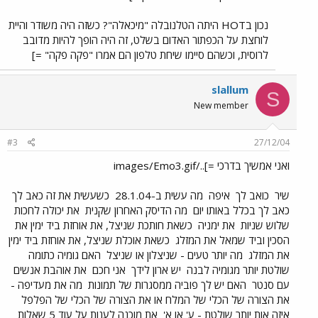
נכון בHOT היתה הטלנובלה "מיכאלה"? כשזה היה משודר והיית
לוחצת על הכפתור האדום בשלט, זה היה הופך להיות מדובב
לרוסית, וכשהם סיימו שיחת טלפון הם אמרו "פקה פקה" =]
slallum
S
New member
#3
27/12/04
ואני אמשיך בדרכי =]../images/Emo3.gif
שיר
כואב לך
איפה
מה עשית ב-28.1.04
כשעשית את זה כאב לך
כאב לך בכלל באותו יום
מה הדיסק האחרון שקנית
את יכולה לחכות
שלוש שניות
את ימניה
כשאת חותכת שניצל, את אוחזת ביד ימין את
הסכין וביד שמאל את המזלג
כשאת אוכלת שניצל, את אוחזת ביד ימין
את המזלג
מה יותר טעים - שניצלון או שניצל
האם גומיה כתומה
שולטת יותר מגומיה לבנה
יש ארון לידך
אני חכם
את אוהבת אנשים
עם סנטר
האם יש לך פוביה ממסגרות של תמונות
מה את מעדיפה -
את הצורה של הכלי של המלח או את הצורה של הכלי של הפלפל
איזה אות יותר שולטת - ע' או א'
את מוכנה לענות על עוד 5 שאלות