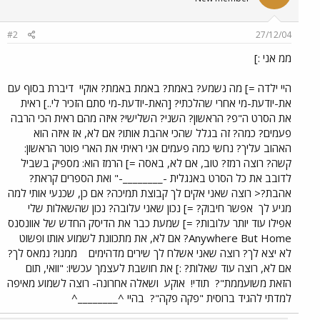
#2
27/12/04
ממ אני :]
היי ילדה =] מה נשמע? באמת? באמת באמת? אוקיי
דיברת בסוף עם
את-יודעת-מי אחרי שהלכתי? [האת-יודעת-מי סתם הזכיר לי..] ראית
את הסרט ה"פ? הראשון? השני? השלישי? איזה מהם ראית הכי הרבה
פעמים? כמה? זה בגלל שהכי אהבת אותו? אם לא, אז איזה הוא
האהוב עליך? נחשי כמה פעמים אני ראיתי את הארי פוטר הראשון:
קשה? רוצה רמז? טוב, אם לא, באסה =] הרמז הוא: מספיק בשביל
לדובב את כל הסרט באנגלית -________-" ואת הספרים קראת?
אהבת?< רוצה שאני אקים לך קבוצת תמיכה? אם כן, שכנעי אותי למה
מגיע לך
אפשר חיבוק? =] נכון שאני עלובה? נכון שהשאלות שלי
אפילו עוד יותר עלובות? =] שמעת כבר את הדיסק החדש של אוונסנס
Anywhere But Home? אם לא, את מתכוונת לשמוע אותו ופשוט
לא יצא לך? רוצה שאני אשלח לך שירים מדהימים
ממנו? נמאס לך?
אם לא, רוצה עוד שאלות? :] את חושבת לעצמך עכשיו: "וואי, תום
הזאת משועממת"?
תודי!
אוקע
ושאלה אחרונה- רוצה לשמוע מאיפה
למדתי להגיד ברוסית "פקה פקה"?
בהיי ^________^