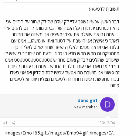
תשובות לדפעעע
דבר ראשון עכשיו נשפך עליי לק שלם של לק שחור על הידיים אני
נראת כמו ניגרית תודה על העניין של הבלוג מותר לך גם להגיב אליו
.... אממ גם אני שואלת את עצמי מאיפה אני משיגה את החומר
לאתר כי אישית אני חושבת על לסגור ואתו או משהו.... אממ עם
בלונד אני אראה מכוער לאללה שיער שחור שולט לאללה כן
מתמטיקה זה ממש ממש חרא מי כמוני וידעת מה שמזכיר לי שיש לי
שיעורים שהולכים לבדוק ואתם מחר שיטטטטטטטטטטטטטט אממ
ב11 לפברוארר אני עוברת לבית החדש... אממ ת'רעיונות לדיונים
זה פשוט אני חושבת מה אפשר עכשיו לכתוב לדיון ואז אני כאילו
בכוח מחפשת רעיונות חחח וזה לפעמים מצליח יותר וא לפעמים
פחות
dans girl
D
New member
#1
30/12/04
../images/Emo185.gif../images/Emo94.gif../images/E