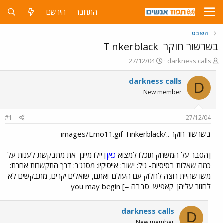
התחבר
הירשם
השבט
בשרשור חוקר
Tinkerblack
פ
פ
27/12/04
darkness calls
ו
ו
ת
ר
darkness calls
D
ח
ס
New member
ה
ם
נ
ב
ו
ת
#1
27/12/04
ש
א
א
ר
בשרשור חוקר ../images/Emo11.gif Tinkerblack
י
ך
[הסבר על המשחק תוכלו למצוא
כאן
] יילו מייגן
את מתבקשת לענות על
כמה שאלות בסיסיות- גיל: ישוב: אייסיקיו: מסנג'ר: דרך התקשרות אחרת:
משו שהיית רוצה לחלוק עם העולם: ואתם, שואלים יקרים, מתבקשים לא
לחזור עליהן
קאפיש
סבבה =] you may begin
darkness calls
D
New member