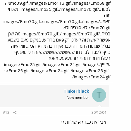
mo39.gif../images/Emo113.gif../images/Emo68.gifמה
לסגור../images/Emo35.gif../images/Emo70.gif תשכחי
מזה
מאמי../images/Emo70.gif../images/Emo70.gif../images
/Emo70.gif לא סוגרים ולא
בטיח../images/Emo70.gif../images/Emo70.gif מה שכן
אפשר לעשות זה לעדכן רק פעם בחודש, במקום פעם בשבוע,
בגלל שנגמרה הסדרה וכבר אין הרבה מידע והכל... וואו איזה
כיףף לעבור לבית חדששששששששששש זה הכי מאגניף
בעולםםםםם תהני בובעעעעע מאטה
עלייייך../images/Emo25.gif../images/Emo24.gif../image
s/Emo25.gif../images/Emo24.gif../images/Emo25.gif..
/images/Emo24.gif
Tinkerblack
T
New member
#13
30/12/04
אבל את כבר לא שולחת לי