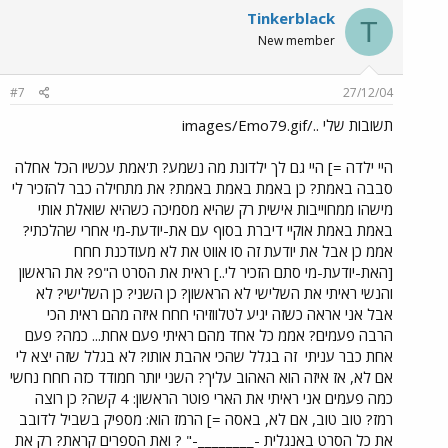
Tinkerblack
T
New member
#7
27/12/04
תשובות שלי ../images/Emo79.gif
היי ילדה =] היי גם לך ילדונת מה נשמע? ת'אמת עכשיו הכל אחלה
סבבה באמת? כן באמת באמת באמת? את מתחילה כבר להזכיר לי
מישהו ממחוייבות אישית רק שהיא מסמיכה כשהיא שואלת אותי
באמת באמת אוקיי דיברת בסוף עם את-יודעת-מי אחרי שהלכתי?
אממ כן אבל את יודעת זה סו אווט את לא מעודכנת חחח
[האת-יודעת-מי סתם הזכיר לי..] ראית את הסרט ה"פ? את הראשון
והנשי ראיתי את השלישי לא הראשון? כן השני? כן השלישי? לא
אבל אני אראה כשזה יגיע לטלווזיהי חחח איזה מהם ראית הכי
הרבה פעמים? אממ כל אחד מהם ראיתי פעם אחת... כמה? פעם
אחת כבר עניתי
זה בגלל שהכי אהבת אותו? לא בגלל שזה יצא לי
אם לא, אז איזה הוא האהוב עליך? השני יותר חמודד כזה חחח נחשי
כמה פעמים אני ראיתי את הארי פוטר הראשון: 4 קשה? כן רוצה
רמז? טוב טוב, אם לא, באסה =] הרמז הוא: מספיק בשביל לדובב
את כל הסרט באנגלית -________-" ? ואת הספרים קראת? רק את