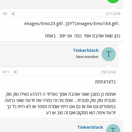
#5
27/12/04
../images/Emo184.gif|לירון|../images/Emo23.gif
נכון שאת אוהבת אותי
כמה
אני יותר.
באמת
Tinkerblack
T
New member
#11
29/12/04
בלונדונתתת
אמממ כן כמובן שאני אוהבת אותך כאליוד ה להרגע כאילו טוק טוק
סנובית טוק טוק סנובית.... אממ מה זה כמה? את יודעת שאני גרועה
במספרים וגם את אז גם אם הייתי אומרת מספר אז לא היית כל כך
יודעת איפה הוא ממקום ואם זה טוב או רע
Tinkerblack
T