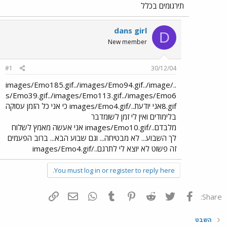
תירגומים בכלל
dans girl
D
New member
#1
30/12/04
../images/Emo185.gif../images/Emo94.gif../image
s/Emo39.gif../images/Emo113.gif../images/Emo6
8.gifאני יודעת../images/Emo4.gif כי אני כל הזמן עסוקה
בלימודים ואין לי זמן לשומדבר
מלבדם../images/Emo10.gif אני אעשה מאמץ לשלוח
לך השבוע... לא מבטיחה... וגם שבוע הבא... ברוב הפעמים
זה פשוט לא יוצא לי לתרגם../images/Emo4.gif
You must log in or register to reply here.
פייסבוק
Twitter
Reddit
Pinterest
Tumblr
WhatsApp
דואר אלקטרוני
הוסף קישור
Share:
השבט