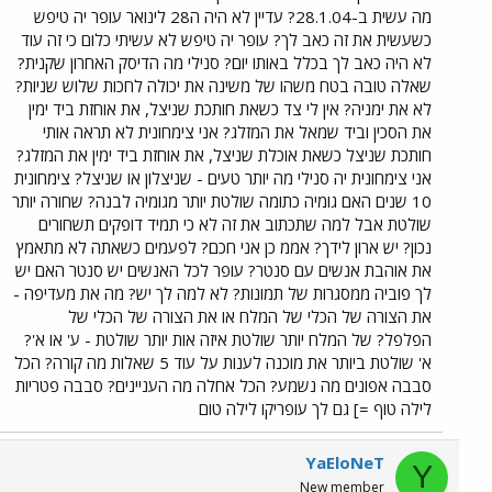
מה עשית ב-28.1.04? עדיין לא היה ה28 לינואר עופר יה טיפש
כשעשית את זה כאב לך? עופר יה טיפש לא עשיתי כלום כי זה עוד
לא היה כאב לך בכלל באותו יום? סנילי מה הדיסק האחרון שקנית?
שאלה טובה בטח משהו של משינה את יכולה לחכות שלוש שניות?
לא את ימניה? אין לי צד כשאת חותכת שניצל, את אוחזת ביד ימין
את הסכין וביד שמאל את המזלג? אני צימחונית לא תראה אותי
חותכת שניצל כשאת אוכלת שניצל, את אוחזת ביד ימין את המזלג?
אני צימחונית יה סנילי מה יותר טעים - שניצלון או שניצל? צימחונית
10 שנים האם גומיה כתומה שולטת יותר מגומיה לבנה? שחורה יותר
שולטת אבל למה שתכתוב את זה לא כי תמיד דופקים תשחורים
נכון? יש ארון לידך? אממ כן אני חכם? לפעמים כשאתה לא מתאמץ
את אוהבת אנשים עם סנטר? עופר לכל האנשים יש סנטר האם יש
לך פוביה ממסגרות של תמונות? לא למה לך יש? מה את מעדיפה -
את הצורה של הכלי של המלח או את הצורה של הכלי של
הפלפל? של המלח יותר שולטת איזה אות יותר שולטת - ע' או א'?
א' שולטת ביותר את מוכנה לענות על עוד 5 שאלות מה קורה? הכל
סבבה אפונים מה נשמע? הכל אחלה מה העניינים? סבבה פטריות
לילה טוף =] גם לך עופריקו לילה טום
YaEloNeT
Y
New member