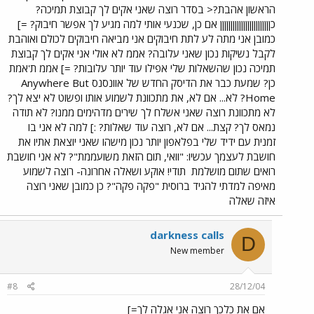
הראשון אהבת?< בסדר רוצה שאני אקים לך קבוצת תמיכה?
כןןןןןןןןןןןןןןןןןןןןןןןן אם כן, שכנעי אותי למה מגיע לך אפשר חיבוק? =]
כמובן אני מתה לע לתת חיבוקים אני מביאה חיבוקים לכולם ואוהבת
לקבל נשיקות נכון שאני עלובה? אממ לא אולי אני אקים לך קבוצת
תמיכה נכון שהשאלות שלי אפילו עוד יותר עלובות? =] אממ ת'אמת
כן? שמעת כבר את הדיסק החדש של אוונסנס Anywhere But
Home? לא... אם לא, את מתכוונת לשמוע אותו ופשוט לא יצא לך?
לא מתכוונת רוצה שאני אשלח לך שירים מדהימים ממנו? לא תודה
נמאס לך? קצת... אם לא, רוצה עוד שאלות? :] למה לא אני בו
זמנית עם ידיד שלי בפלאפון יותר נכון מישהו שאני יוצאת אתיו את
חושבת לעצמך עכשיו: "וואי, תום הזאת משועממת"? לא אני חושבת
רואים שתום מושלמת
תודי! אוקע ושאלה אחרונה- רוצה לשמוע
מאיפה למדתי להגיד ברוסית "פקה פקה"? כן כמובן שאני רוצה
איזה שאלה
darkness calls
D
New member
#8
28/12/04
אם את כלכך רוצה אני אגלה לך=]