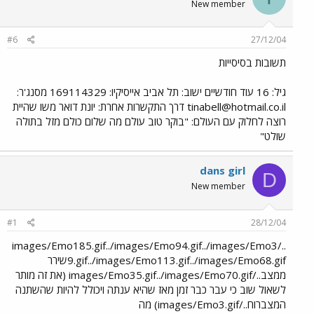
New member
#6
27/12/04
תשובות בסיסייות
גיל: 16 עוד חודשיים ישוב: תל אביב אייסיקיו: 169114329 מסנג'ר:
tinabell@hotmail.co.il
דרך התקשרות אחרת: יונת דואר משו שהיית
רוצה לחלוק עם העולם: "בוקר טוב עולם מה שלום כולם מזל בתולה
שולט"
dans girl
D
New member
#1
28/12/04
../images/Emo185.gif../images/Emo94.gif../images/Emo3
9.gif../images/Emo113.gif../images/Emo68.gifשירר
ממצב../images/Emo35.gif../images/Emo70.gif (את זה מותר
לשאול שוב כי עבר כבר זמן מאז שהיא ענתה ויכולל להיות שהשתנה
המצברוח../images/Emo3.gif) מה