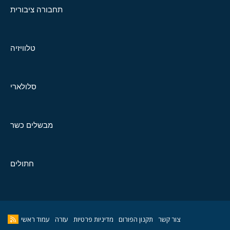
תחבורה ציבורית
טלוויזיה
סלולארי
מבשלים כשר
חתולים
צור קשר
תקנון הפורום
מדיניות פרטיות
עזרה
עמוד ראשי