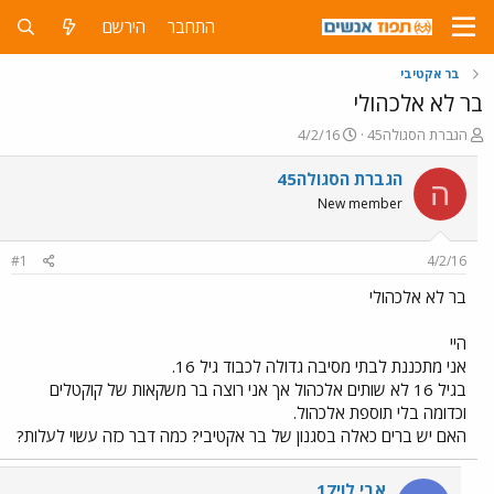
התחבר
הירשם
בר אקטיבי
בר לא אלכהולי
פ
פ
הגברת הסגולה45
4/2/16
ו
ו
ת
ר
הגברת הסגולה45
ה
ח
ס
New member
ה
ם
נ
ב
ו
ת
#1
4/2/16
ש
א
א
ר
בר לא אלכהולי
י
ך
היי
אני מתכננת לבתי מסיבה גדולה לכבוד גיל 16.
בגיל 16 לא שותים אלכהול אך אני רוצה בר משקאות של קוקטלים
וכדומה בלי תוספת אלכהול.
האם יש ברים כאלה בסגנון של בר אקטיבי? כמה דבר כזה עשוי לעלות?
אבי לוי17