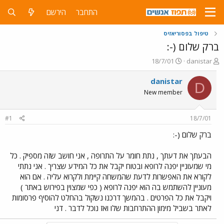
התחבר
הירשם
טיפול בפסוריאזיס
ברק שלום (-:
פ
פ
18/7/01
danistar
ו
ו
ת
ר
danistar
D
ח
ס
New member
ה
ם
נ
ב
ו
ת
#1
18/7/01
ש
א
א
ר
ברק שלום (-:
י
ך
הבעתך את דעתך , נתת חומר על התרופה , אני חושב שזה מספיק . כל
מי שמעוניין יפנה לרופא ובטוח יקבל את כל המידע שצריך . אני נתתי
לקורא את האפשרות לדעת שהמשחה קיימת ולקרוא עליה . אם הוא
מעוניין להשתמש בה הוא יפנה לרופא ( כפי שמצוין בפירוש באתר )
ויקבל את כל הפרטים . בהמשך דרכנו נשקול בהחלט להוסיף פרסומות
לאתר בשביל מימון ההתרחבות שלו ואז נוכל לדבר . דני