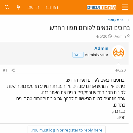
התחבר
הירשם
בר אקטיבי
ברוכים הבאים לפורום תפוז החדש.
פ
פ
4/6/20
Admin
ו
ו
ת
ר
Admin
ח
ס
Administrator
מנהל
ה
ם
נ
ב
ו
ת
#1
4/6/20
ש
א
א
ר
.ברוכים הבאים לפורום תפוז החדש,
י
בימים אלה ממש אנחנו עובדים על העברת המידע מהמערכות הישנות
ך
לפורום תפוז החדש ובמקביל בונים את האתר הזה.
אתם מוזמנים להיות הראשונים לחנוך את פורום ולפתוח פה דיונים
בתחום.
בברכה,
תפוז.
You must log in or register to reply here.