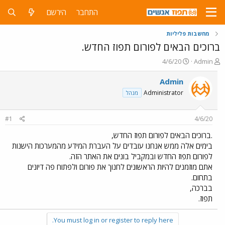
התחבר
הירשם
מחשבות פליליות
ברוכים הבאים לפורום תפוז החדש.
פ
פ
4/6/20
Admin
ו
ו
ת
ר
Admin
ח
ס
Administrator
מנהל
ה
ם
נ
ב
ו
ת
#1
4/6/20
ש
א
א
ר
.ברוכים הבאים לפורום תפוז החדש,
י
בימים אלה ממש אנחנו עובדים על העברת המידע מהמערכות הישנות
ך
לפורום תפוז החדש ובמקביל בונים את האתר הזה.
אתם מוזמנים להיות הראשונים לחנוך את פורום ולפתוח פה דיונים
בתחום.
בברכה,
תפוז.
You must log in or register to reply here.