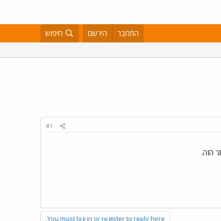
התחבר
הירשם
חיפוש
#1
 הזה.
You must log in or register to reply here.