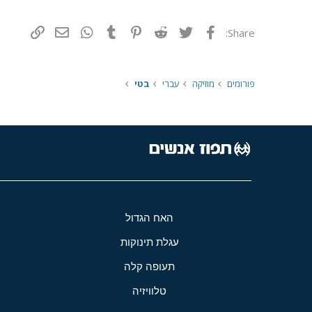
פייסבוק
Twitter
Reddit
Pinterest
Tumblr
WhatsApp
דואר אלקטרונ
הוסף קי
Share:
פורומים
מוזיקה
עברי
בטי
האח הגדול
עגלת תינוקות
תעופה קלה
טלוויזיה