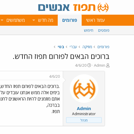
עמוד ראשי
פורומים
מה חדש
משתמשים
פוסטים
חיפוש
פורומים
מוזיקה
עברי
בטי
ברוכים הבאים לפורום תפוז החדש.
פ
פ
4/6/20
Admin
ו
ו
ת
ר
4/6/20
ח
ס
.ברוכים הבאים לפורום תפוז החדש,
ה
ם
נ
ב
בימים אלה ממש אנחנו עובדים על 
ו
ת
אתם מוזמנים להיות הראשונים לחנוך
ש
א
בברכה,
Admin
א
ר
תפוז.
י
Administrator
ך
מנהל