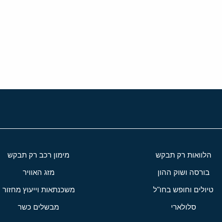
י
שור
הלוואות רק תבקש
מימון רכב רק תבקש
בורסה ושוק ההון
מזג האוויר
טיולים וחופש בחו"ל
משכנתאות וייעוץ מחזור
סלולארי
מבשלים כשר