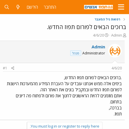
התחבר
הירשם
רפואת גיל המעבר
ברוכים הבאים לפורום תפוז החדש.
פ
פ
4/6/20
Admin
ו
ו
ת
ר
Admin
ח
ס
Administrator
מנהל
ה
ם
נ
ב
ו
ת
#1
4/6/20
ש
א
א
ר
.ברוכים הבאים לפורום תפוז החדש,
י
בימים אלה ממש אנחנו עובדים על העברת המידע מהמערכות הישנות
ך
לפורום תפוז החדש ובמקביל בונים את האתר הזה.
אתם מוזמנים להיות הראשונים לחנוך את פורום ולפתוח פה דיונים
בתחום.
בברכה,
תפוז.
You must log in or register to reply here.